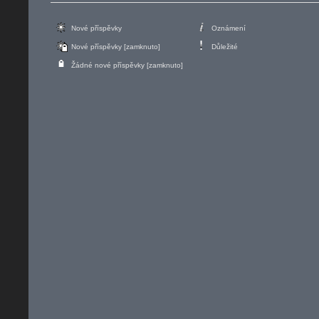
Nové příspěvky
Oznámení
Nové příspěvky [zamknuto]
Důležité
Žádné nové příspěvky [zamknuto]