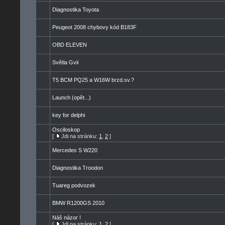
Diagnostika Toyota
Peugeot 2008 chybovy kód B183F
OBD ELEVEN
Světla Gvii
T5 BCM PQ25 a W16W brzd.sv.?
Launch (opět...)
key for delphi
Osciloskop
[
Jdi na stránku:
1
,
2
]
Mercedes S W220
Diagnostika Troodon
Tuareg podvozek
BMW R1200GS 2010
Náš názor !
[
Jdi na stránku:
1
,
2
]