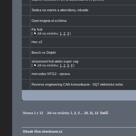
Stolica na startre a alternátory, náradie
Opel insignia el.schéma
Fly fvdi
[
Jdi na stránku:
1
,
2
,
3
]
Hex v2
Bosch vs Delphi
skúsenosti fvdi alebo super vag
[
Jdi na stránku:
1
,
2
,
3
,
4
]
mercedes NTG2 - oprava
Reverse engineering CAN komunikacie - SQ7 elektricke turbo
Strana
1
z
12
Jdi na stránku
1
,
2
,
3
...
10
,
11
,
12
Další
Obsah fóra checksum.cz