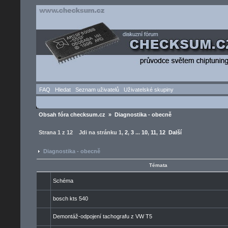
FAQ
Hledat
Seznam uživatelů
Uživatelské skupiny
Obsah fóra checksum.cz
»
Diagnostika - obecně
Strana
1
z
12
Jdi na stránku
1
,
2
,
3
...
10
,
11
,
12
Další
Diagnostika - obecně
Témata
Schéma
bosch kts 540
Demontáž-odpojení tachografu z VW T5