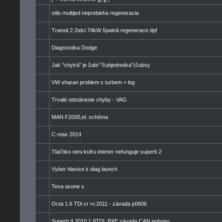
stilo multijed neprebieha regeneracia
Transit 2.2tdci 74kW špatná regenerace dpf
Diagnostika Dodge
Jak "chytrá" je žabí "čubjednotka"(čubsy
VW sharan problem s turbem + log
Trvalé odstánenie chyby - VAG
MAN F2000,el. schéma
C-max 2014
Tlačítko otev.kufru interier nefunguje superb 2
Vyber hlavice k diag launch
Texa axone s
Octa 1.6 TDi cr rv.2011 - závada p0606
Superb II,2010,1.9TDI, BXE,závada CAN pohonu