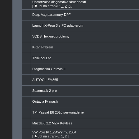
Univerzalna diagnostika skusenosti
[
Jdi na stránku:
1
,
2
,
3
]
Diag. Vag parametry DPF
Launch X-Prog 3 s PC adapterom
VCDS Hex-net problemy
K-tag Pribram
ThinTool Lite
Diagnostika Octavia.II
AUTOOL EM365
Scanmatik 2 pro
Octavia IV crash
TPI Passat B8 2016 servoriadenie
Mazda 6 2.2 MZR Keyless
VW Polo IV 1,2 AWY r.v. 2004
[
Jdi na stránku:
1
,
2
]