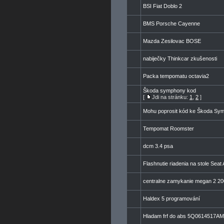
BSI Fiat Doblo 2
BMS Porsche Cayenne
Mazda Zesilovac BOSE
nabiječky Thinkcar zkušenosti
Packa tempomatu octavia2
Škoda symphony kod
[
Jdi na stránku:
1
,
2
]
Mohu poprosit kód ke Škoda Sy
Tempomat Roomster
dcm 3.4 psa
Flashnutie riadenia na stole Sea
centralne zamykanie megan 2 2
Haldex 5 programování
Hladam frf do abs 5Q0614517A