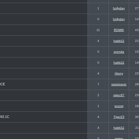
1
hollyday
27
0
hollyday
14
11
ROMIK
43
4
hakki11
22
0
zvonda
15
0
hakki11
14
4
Hrony
22
9CE
7
rastoivanic
28
2
mirec87
23
1
pozotr
18
393.1C
4
Tiger23
30
4
hakki11
21
0
amigo
15