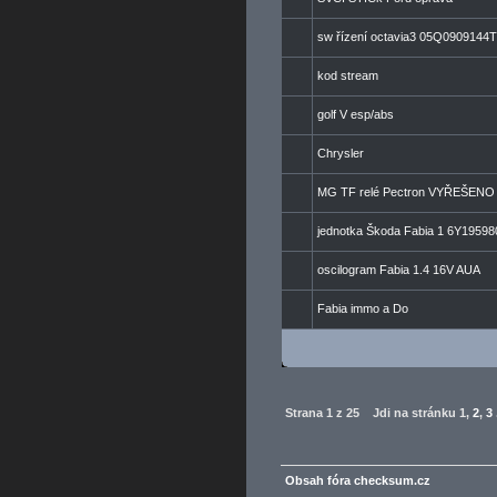
sw řízení octavia3 05Q0909144T
kod stream
golf V esp/abs
Chrysler
MG TF relé Pectron VYŘEŠENO
jednotka Škoda Fabia 1 6Y19598
oscilogram Fabia 1.4 16V AUA
Fabia immo a Do
Strana
1
z
25
Jdi na stránku
1
,
2
,
3
Obsah fóra checksum.cz