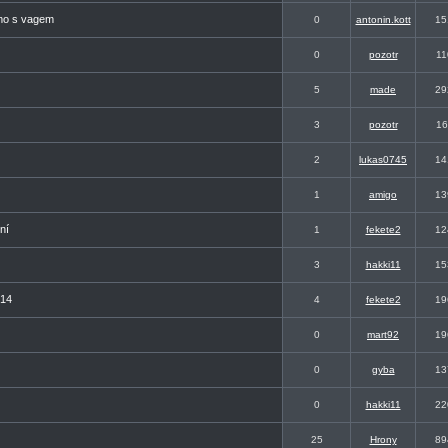
ímo s vagem
0
antonin.kott
15
0
pozotr
11
5
made
29
3
pozotr
16
2
lukas0745
14
1
amigo
13
ní
1
fekete2
12
3
hakki11
15
014
4
fekete2
19
0
mart92
19
0
gyba
13
0
hakki11
22
25
Hrony
89