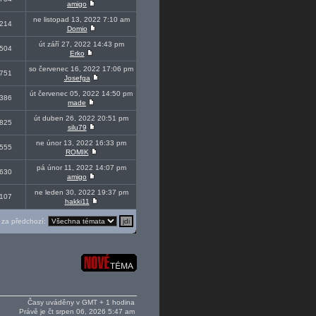
amigo
ne listopad 13, 2022 7:10 am
214
Domio
út září 27, 2022 14:43 pm
504
Erko
so červenec 16, 2022 17:06 pm
751
Josefga
út červenec 05, 2022 14:50 pm
386
made
út duben 26, 2022 20:51 pm
825
silu79
ne únor 13, 2022 16:33 pm
555
ROMIK
pá únor 11, 2022 14:07 pm
630
amigo
ne leden 30, 2022 19:37 pm
107
hakki11
za předchozí:
Časy uváděny v GMT + 1 hodina
Právě je čt srpen 06, 2026 5:47 am