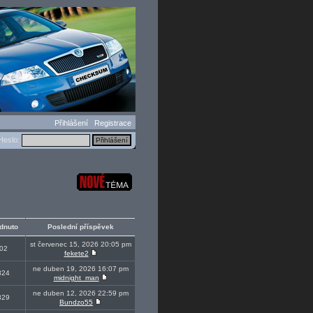
Přihlášení
Registrace
eslo:
dnuto
Poslední příspěvek
st červenec 15, 2026 20:05 pm
02
fekete2
ne duben 19, 2026 16:07 pm
824
midnight_man
ne duben 12, 2026 22:59 pm
829
Bundzo55