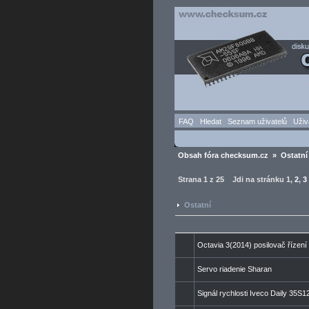
FAQ
Hledat
Seznam uživatelů
Uživ
Obsah fóra checksum.cz
»
Ostatní
Strana
1
z
25
Jdi na stránku
1
,
2
,
3
Ostatní
Octavia 3(2014) posilovač řízení
Servo riadenie Sharan
Signál rychlosti Iveco Daily 35S1