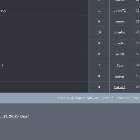
.sgo
1
gerge72
16
9
amigo
39
10
Josefga
42
0
made
16
0
silu79
17
01
7
Gus
42
0
amigo
15
3
hakki11
24
Označit všechna témata jako přečtená
Zobrazit témata 
...
23
,
24
,
25
Další