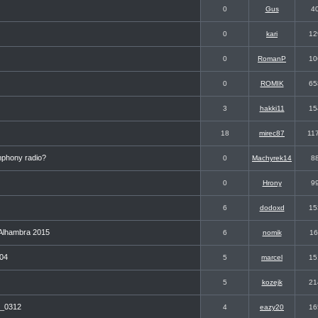
0
Gus
4
0
kari
12
0
RomanP
10
0
ROMIK
65
3
hakki11
15
18
mirec87
11
mphony radio?
0
Machyrek14
8
0
Hrony
9
6
dodoxd
15
t Alhambra 2015
6
nomik
16
004
5
marcel
15
5
kozejk
21
M_0312
4
eazy20
16