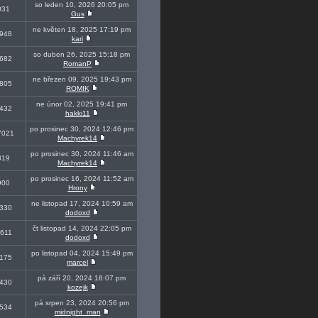
so leden 10, 2026 20:05 pm
031
Gus
ne květen 18, 2025 17:19 pm
948
kari
so duben 26, 2025 15:18 pm
682
RomanP
ne březen 09, 2025 19:43 pm
805
ROMIK
ne únor 02, 2025 19:41 pm
432
hakki11
po prosinec 30, 2024 12:46 pm
7021
Machyrek14
po prosinec 30, 2024 11:46 am
819
Machyrek14
po prosinec 16, 2024 11:52 am
900
Hrony
ne listopad 17, 2024 10:59 am
330
dodoxd
čt listopad 14, 2024 22:05 pm
611
dodoxd
po listopad 04, 2024 15:49 pm
175
marcel
pá září 20, 2024 18:07 pm
430
kozejk
pá srpen 23, 2024 20:56 pm
534
midnight_man