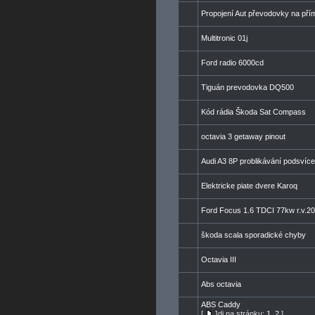
Propojení Aut převodovky na př
Multitronic 01j
Ford radio 6000cd
Tiguán prevodovka DQ500
Kód rádia Škoda Sat Compass
octavia 3 getaway pinout
Audi A3 8P problikávání podsvíce
Elektricke piate dvere Karoq
Ford Focus 1.6 TDCI 77kw r.v.2
škoda scala sporadické chyby
Octavia III
Abs octavia
ABS Caddy
[
Jdi na stránku:
1
,
2
]