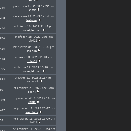
po květen 15, 2023 17:22 pm
745
Domio
ne květen 14, 2023 19:14 pm
768
hollyday
st květen 10, 2023 21:44 pm
274
midnight_man
st březen 15, 2023 0:06 am
350
hakki11
ne březen 05, 2023 17:00 pm
415
zvonda
so únor 18, 2023 11:18 am
618
hakki11
so leden 28, 2023 10:26 am
625
midnight_man
st leden 11, 2023 21:17 pm
888
rastoivanic
st prosinec 21, 2022 0:03 am
397
Hrony
út prosinec 20, 2022 19:16 pm
389
Jarda
ne prosinec 11, 2022 20:47 pm
242
sunblade
ne prosinec 11, 2022 17:09 pm
511
hakki11
ne prosinec 11, 2022 13:53 pm
734