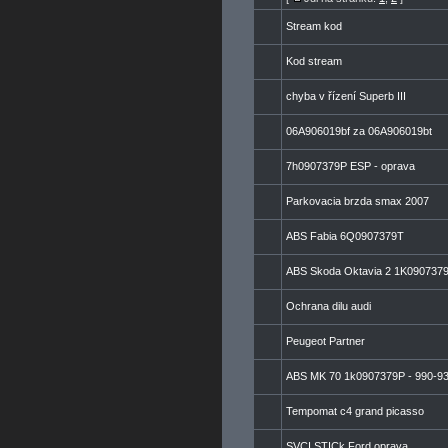
Stream kod
Kod stream
chyba v řízení Superb III
06A906019bf za 06A906019bt
7h0907379P ESP - oprava
Parkovacia brzda smax 2007
ABS Fabia 6Q0907379T
ABS Skoda Oktavia 2 1K090737
Ochrana dilu audi
Peugeot Partner
ABS MK 70 1k0907379P - 990-9
Tempomat c4 grand picasso
SVCI STICk Ford oprava