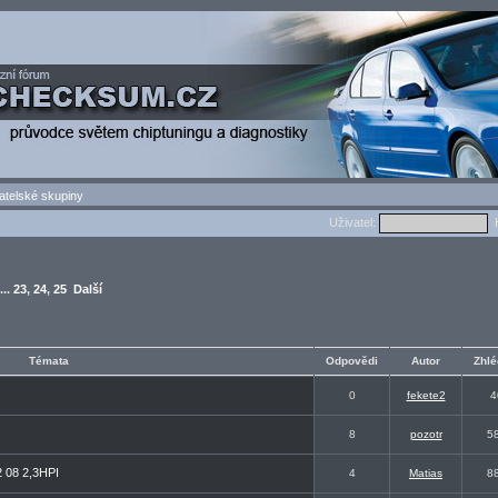
atelské skupiny
Uživatel:
H
...
23
,
24
,
25
Další
Témata
Odpovědi
Autor
Zhlé
0
fekete2
4
8
pozotr
5
2 08 2,3HPI
4
Matias
8