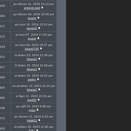
po březen 11, 2024 14:13 pm
190
antonin.kott
po březen 04, 2024 20:30 pm
080
pozotr
pá únor 16, 2024 15:10 pm
227
dreizig5
st únor 07, 2024 17:45 pm
115
pozotr
ne únor 04, 2024 19:37 pm
148
lukas0745
út leden 23, 2024 21:48 pm
972
fekete2
čt leden 18, 2024 21:06 pm
417
fekete2
út leden 16, 2024 14:31 pm
390
amigo
ne prosinec 10, 2023 21:10 pm
685
fekete2
st říjen 11, 2023 10:33 am
680
mart92
po září 25, 2023 9:08 am
788
gyba
po červen 12, 2023 6:20 am
074
hakki11
út květen 16, 2023 11:40 am
405
Erko