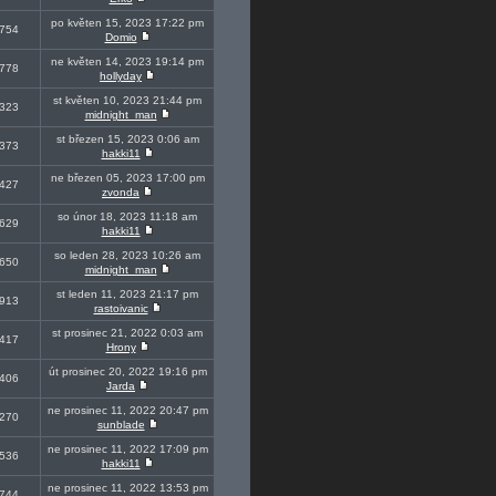
po květen 15, 2023 17:22 pm
754
Domio
ne květen 14, 2023 19:14 pm
778
hollyday
st květen 10, 2023 21:44 pm
323
midnight_man
st březen 15, 2023 0:06 am
373
hakki11
ne březen 05, 2023 17:00 pm
427
zvonda
so únor 18, 2023 11:18 am
629
hakki11
so leden 28, 2023 10:26 am
650
midnight_man
st leden 11, 2023 21:17 pm
913
rastoivanic
st prosinec 21, 2022 0:03 am
417
Hrony
út prosinec 20, 2022 19:16 pm
406
Jarda
ne prosinec 11, 2022 20:47 pm
270
sunblade
ne prosinec 11, 2022 17:09 pm
536
hakki11
ne prosinec 11, 2022 13:53 pm
744