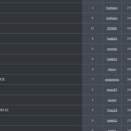
1
hollyday
27
0
hollyday
14
11
ROMIK
43
4
hakki11
22
0
zvonda
15
0
hakki11
14
4
Hrony
22
9CE
7
rastoivanic
28
2
mirec87
23
1
pozotr
18
393.1C
4
Tiger23
30
4
hakki11
21
0
amigo
15