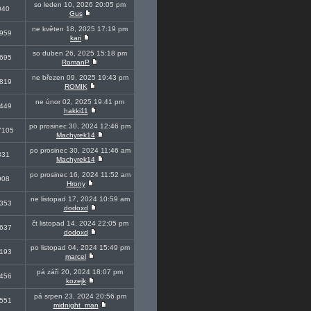
so leden 10, 2026 20:05 pm
040
Gus
ne květen 18, 2025 17:19 pm
959
kari
so duben 26, 2025 15:18 pm
695
RomanP
ne březen 09, 2025 19:43 pm
819
ROMIK
ne únor 02, 2025 19:41 pm
449
hakki11
po prosinec 30, 2024 12:46 pm
7105
Machyrek14
po prosinec 30, 2024 11:46 am
831
Machyrek14
po prosinec 16, 2024 11:52 am
908
Hrony
ne listopad 17, 2024 10:59 am
353
dodoxd
čt listopad 14, 2024 22:05 pm
637
dodoxd
po listopad 04, 2024 15:49 pm
193
marcel
pá září 20, 2024 18:07 pm
456
kozejk
pá srpen 23, 2024 20:56 pm
551
midnight_man