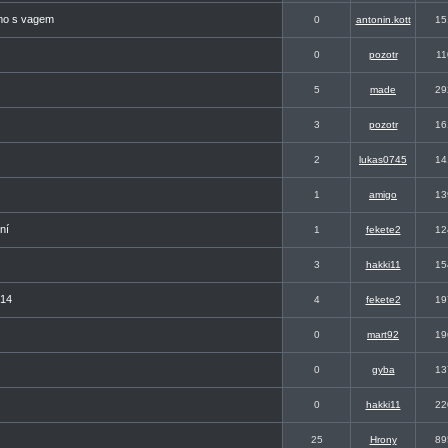
ímo s vagem
0
antonin.kott
15
0
pozotr
11
5
made
29
3
pozotr
16
2
lukas0745
14
1
amigo
13
ní
1
fekete2
12
3
hakki11
15
014
4
fekete2
19
0
mart92
19
0
gyba
13
0
hakki11
22
25
Hrony
89