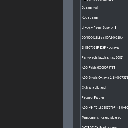
Stream kod
Kod stream
chyba v řízení Superb III
06A906019bf za 06A906019bt
7h0907379P ESP - oprava
Parkovacia brzda smax 2007
ABS Fabia 6Q0907379T
ABS Skoda Oktavia 2 1K090737
Ochrana dilu audi
Peugeot Partner
ABS MK 70 1k0907379P - 990-9
Tempomat c4 grand picasso
SVCI STICk Ford oprava