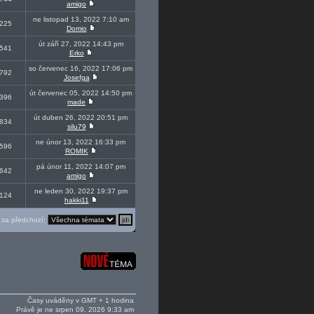
amigo
ne listopad 13, 2022 7:10 am
225
Domio
út září 27, 2022 14:43 pm
541
Erko
so červenec 16, 2022 17:06 pm
792
Josefga
út červenec 05, 2022 14:50 pm
396
made
út duben 26, 2022 20:51 pm
834
silu79
ne únor 13, 2022 16:33 pm
596
ROMIK
pá únor 11, 2022 14:07 pm
642
amigo
ne leden 30, 2022 19:37 pm
124
hakki11
za předchozí:
Časy uváděny v GMT + 1 hodina
Právě je ne srpen 09, 2026 9:33 am