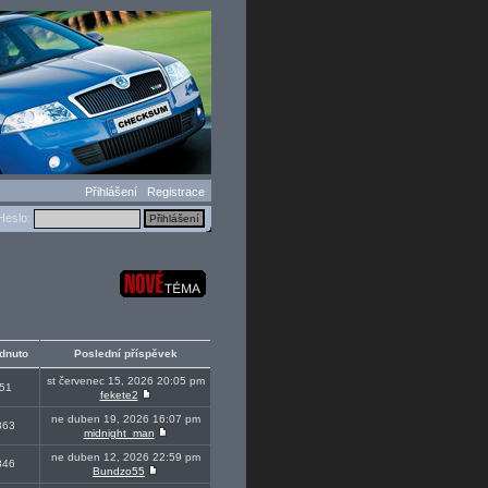
Přihlášení
Registrace
eslo:
dnuto
Poslední příspěvek
st červenec 15, 2026 20:05 pm
51
fekete2
ne duben 19, 2026 16:07 pm
863
midnight_man
ne duben 12, 2026 22:59 pm
846
Bundzo55