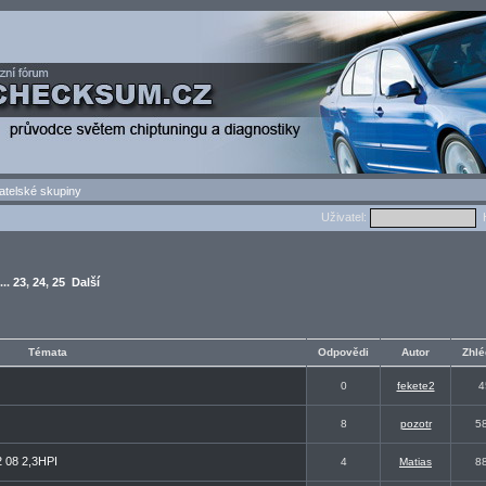
atelské skupiny
Uživatel:
H
...
23
,
24
,
25
Další
Témata
Odpovědi
Autor
Zhlé
0
fekete2
4
8
pozotr
5
2 08 2,3HPI
4
Matias
8