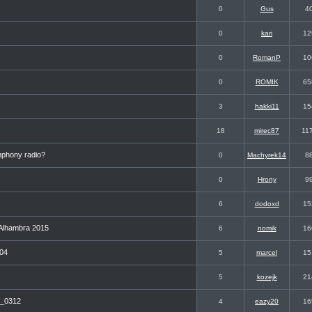
0
Gus
4
0
kari
12
0
RomanP
10
0
ROMIK
65
3
hakki11
15
18
mirec87
11
mphony radio?
0
Machyrek14
8
0
Hrony
9
6
dodoxd
15
t Alhambra 2015
6
nomik
16
004
5
marcel
15
5
kozejk
21
M_0312
4
eazy20
16