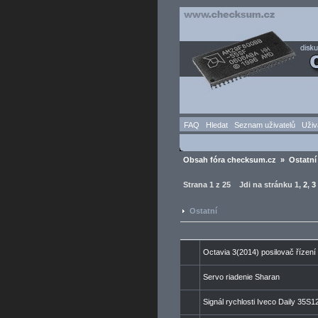
FAQ
Hledat
Seznam uživatelů
Uživ
Obsah fóra checksum.cz
»
Ostatní
Strana
1
z
25
Jdi na stránku
1
,
2
,
3
Ostatní
Octavia 3(2014) posilovač řízení
Servo riadenie Sharan
Signál rychlosti Iveco Daily 35S1