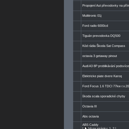
Propojení Aut převodovky na př
Multitronic 01j
Ford radio 6000cd
Tiguán prevodovka DQ500
Kód rádia Škoda Sat Compass
octavia 3 getaway pinout
Audi A3 8P problikávání podsvíce
Elektricke piate dvere Karoq
Ford Focus 1.6 TDCI 77kw r.v.2
škoda scala sporadické chyby
Octavia III
Abs octavia
ABS Caddy
[
Jdi na stránku:
1
,
2
]