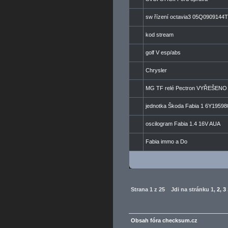
sw řízení octavia3 05Q0909144T
kod stream
golf V esp/abs
Chrysler
MG TF relé Pectron VYŘEŠENO
jednotka Škoda Fabia 1 6Y19598
oscilogram Fabia 1.4 16V AUA
Fabia immo a Do
Strana
1
z
25
Jdi na stránku
1
,
2
,
3
Obsah fóra checksum.cz