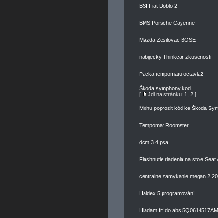
BSI Fiat Doblo 2
BMS Porsche Cayenne
Mazda Zesilovac BOSE
nabiječky Thinkcar zkušenosti
Packa tempomatu octavia2
Škoda symphony kod
[
Jdi na stránku:
1
,
2
]
Mohu poprosit kód ke Škoda Sy
Tempomat Roomster
dcm 3.4 psa
Flashnutie riadenia na stole Sea
centralne zamykanie megan 2 2
Haldex 5 programování
Hladam frf do abs 5Q0614517A