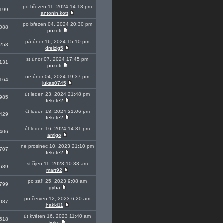
po březen 11, 2024 14:13 pm
199
antonin.kott
po březen 04, 2024 20:30 pm
088
pozotr
pá únor 16, 2024 15:10 pm
253
dreizig5
st únor 07, 2024 17:45 pm
131
pozotr
ne únor 04, 2024 19:37 pm
164
lukas0745
út leden 23, 2024 21:48 pm
985
fekete2
čt leden 18, 2024 21:06 pm
429
fekete2
út leden 16, 2024 14:31 pm
406
amigo
ne prosinec 10, 2023 21:10 pm
707
fekete2
st říjen 11, 2023 10:33 am
689
mart92
po září 25, 2023 9:08 am
799
gyba
po červen 12, 2023 6:20 am
087
hakki11
út květen 16, 2023 11:40 am
518
Erko