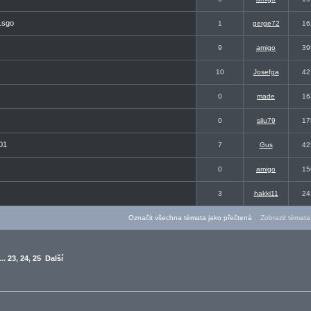
.sgo
1
gerge72
16
9
amigo
39
10
Josefga
42
0
made
16
0
silu79
17
01
7
Gus
42
0
amigo
15
3
hakki11
24
Označit všechna témata jako přečtená
Zobrazit témata 
...
23
,
24
,
25
Další