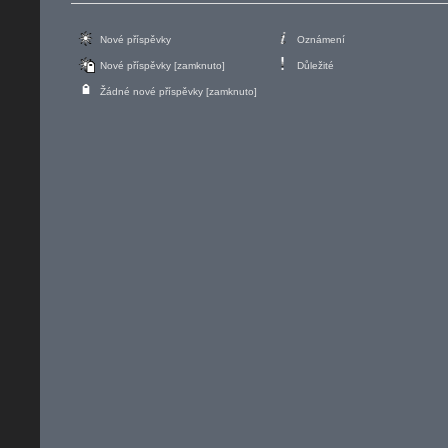
Nové příspěvky
Oznámení
Nové příspěvky [zamknuto]
Důležité
Žádné nové příspěvky [zamknuto]