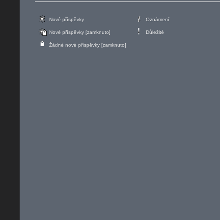
Nové příspěvky
Oznámení
Nové příspěvky [zamknuto]
Důležité
Žádné nové příspěvky [zamknuto]