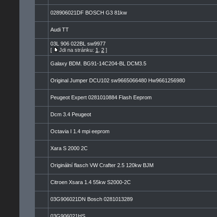
028906021DF BOSCH G3 81kw
Audi TT
03L 906 022BL sw9977
[
Jdi na stránku:
1
,
2
]
Galaxy BDM. BG91-14C204-BL DCM3.5
Original Jumper DCU102 sw9665066480 Hw9661256980
Peugeot Expert 0281010884 Flash Eeprom
Dcm 3.4 Peugeot
Octavia I 1.4 mpi eeprom
Xara S 2000 2C
Originální flasch VW Crafter 2.5 120kw BJM
Citroen Xsara 1.4 55kw S2000-2C
03G906021DN Bosch 0281013289
03G906021HS