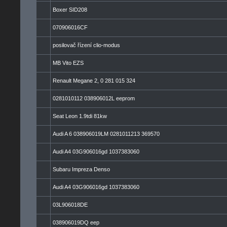
Boxer SID208
070906016CF
posilovač řízení clio-modus
MB Vito EZS
Renault Megane 2, 0 281 015 324
0281010112 038906012L eeprom
Seat Leon 1.9tdi 81kw
Audi A 6 038906019LM 0281011213 369570
Audi A4 03G906016gd 1037383060
Subaru Impreza Denso
Audi A4 03G906016gd 1037383060
03L906018DE
038906019DQ eep