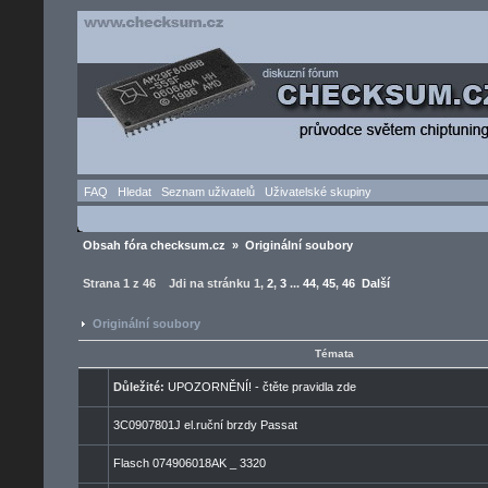
FAQ
Hledat
Seznam uživatelů
Uživatelské skupiny
Obsah fóra checksum.cz
»
Originální soubory
Strana
1
z
46
Jdi na stránku
1
,
2
,
3
...
44
,
45
,
46
Další
Originální soubory
Témata
Důležité:
UPOZORNĚNÍ! - čtěte pravidla zde
3C0907801J el.ruční brzdy Passat
Flasch 074906018AK _ 3320