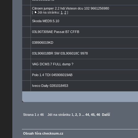
Citroen jumper 2.2 hdi.Visteon dcu 102 9661256980
[
Jdi na stránku:
1
,
2
]
Skoda MED9.5.10
03L907309AE Passat B7 CFFB
038906019KD
03L906018BR SW 03L906018C 9978
VAG DCM3.7 FULL dump ?
Polo 1.4 TDI 045906019AB
Iveco Daily 0281018453
Strana
1
z
46
Jdi na stránku
1
,
2
,
3
...
44
,
45
,
46
Další
Obsah fóra checksum.cz