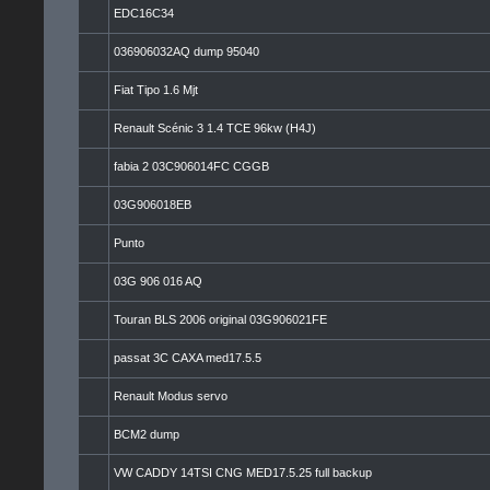
EDC16C34
036906032AQ dump 95040
Fiat Tipo 1.6 Mjt
Renault Scénic 3 1.4 TCE 96kw (H4J)
fabia 2 03C906014FC CGGB
03G906018EB
Punto
03G 906 016 AQ
Touran BLS 2006 original 03G906021FE
passat 3C CAXA med17.5.5
Renault Modus servo
BCM2 dump
VW CADDY 14TSI CNG MED17.5.25 full backup