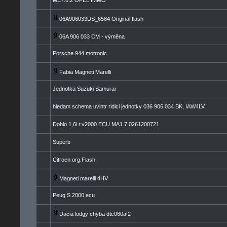
ME7.6.2 OPEL IMMO
06A906033DS_6584 Originál flash
06A 906 033 CM - výměna
Porsche 944 motronic
Fabia Magneti Marelli
Jednotka Suzuki Samurai
hledam schema uvintr ridici jednotky 036 906 034 BK, IAW4LV.
Doblo 1,6i r.v2000 ECU MA1.7 0261200721
Superb
Citroen org.Flash
Magneti marelli 4HV
Peug S 2000 ecu
Dacia lodgy chyba dtc060af2