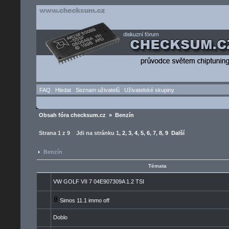
FAQ
Hledat
Seznam uživatelů
Uživatelské skupiny
Obsah fóra checksum.cz
»
Benzín
Strana
1
z
9
Jdi na stránku
1
,
2
,
3
,
4
,
5
,
6
,
7
,
8
,
9
Další
Benzín
Témata
VW GOLF VII 7 04E907309A 1.2 TSI
Simos 11.1 immo off
Doblo