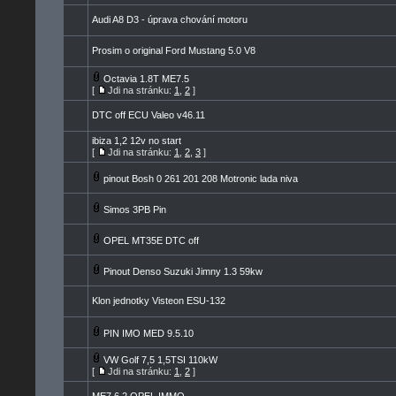
Audi A8 D3 - úprava chování motoru
Prosim o original Ford Mustang 5.0 V8
Octavia 1.8T ME7.5
[
Jdi na stránku:
1
,
2
]
DTC off ECU Valeo v46.11
ibiza 1,2 12v no start
[
Jdi na stránku:
1
,
2
,
3
]
pinout Bosh 0 261 201 208 Motronic lada niva
Simos 3PB Pin
OPEL MT35E DTC off
Pinout Denso Suzuki Jimny 1.3 59kw
Klon jednotky Visteon ESU-132
PIN IMO MED 9.5.10
VW Golf 7,5 1,5TSI 110kW
[
Jdi na stránku:
1
,
2
]