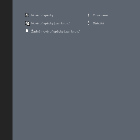
Nové příspěvky
Oznámení
Nové příspěvky [zamknuto]
Důležité
Žádné nové příspěvky [zamknuto]