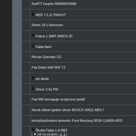
AudiTT koupím 8N0906018AB
MED 7.5.11 PINOUT
Simos 18.1 klonovani
Felicia 1.3MPI SIMOS 2P
Fabia flash
Nissan Qashqai J11
Fiat Doblo IAW 5NF.T2
asi dioda
Simos 3.3a PIN
Fiat 500 nereaguje na plynový pedál
Nemá někdo Ignition driver BOSCH 30521 ME9.7
klon/přizpůsobení jednotky Ford Mustang 5R3A-12A650-ADD
Škoda Fabia 1,4i BBZ
[
Jdi na stránku:
1
,
2
]