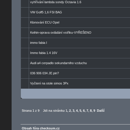
vyhřívání lambda sondy Octavia 1.6
VW Golf5 1,6 FSI BAG
Klonování ECU Opel
Keihin-oprava ovládání vstřiku-VYŘEŠENO
immo fabia I
Immo fabia 1.4 16V
Audi a4 cerpadlo sekundarniho vzduchu
036 906 034 JE pin?
Vyčtení na stole simos 3Px
Strana
1
z
9
Jdi na stránku
1
,
2
,
3
,
4
,
5
,
6
,
7
,
8
,
9
Další
Obsah fóra checksum.cz