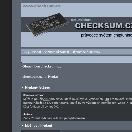
FAQ
Hledat
Seznam uživatelů
Uživatelské skupiny
Obsah fóra checksum.cz
checksum.cz » Hledat
Hledaný řetězec
Klíčová slova:
Můžete použít
AND
pro slova, která musí být ve výsledcích,
OR
pro taková, kter
mohou náležet a
NOT
pro taková, která by ve výsledcích neměla být. Znak "*" 
část řetězce při vyhledávání.
Autora:
Znak "*" nahradí část řetězce při vyhledávání.
Možnosti hledání