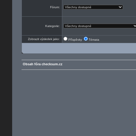
Fórum:
Kategorie:
Zobrazit výsledek jako:
Příspěvky
Témata
Obsah fóra checksum.cz