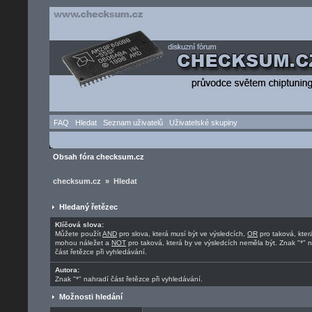
FAQ
Hledat
Seznam uživatelů
Uživatelské skupiny
Obsah fóra checksum.cz
checksum.cz » Hledat
Hledaný řetězec
Klíčová slova:
Můžete použít
AND
pro slova, která musí být ve výsledcích,
OR
pro taková, kter
mohou náležet a
NOT
pro taková, která by ve výsledcích neměla být. Znak "*" 
část řetězce při vyhledávání.
Autora:
Znak "*" nahradí část řetězce při vyhledávání.
Možnosti hledání