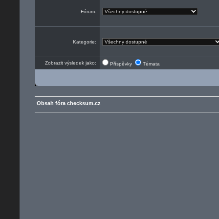
Fórum:
Kategorie:
Zobrazit výsledek jako:
Příspěvky
Témata
Obsah fóra checksum.cz