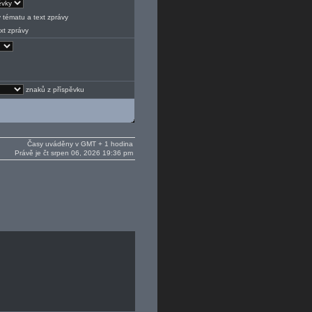
 tématu a text zprávy
xt zprávy
znaků z příspěvku
Časy uváděny v GMT + 1 hodina
Právě je čt srpen 06, 2026 19:36 pm