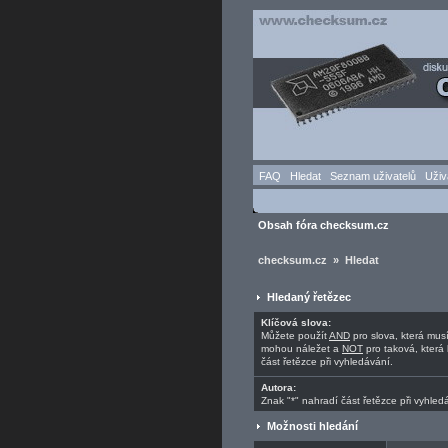
FAQ
Hledat
Seznam uživatelů
Uživ
Obsah fóra checksum.cz
checksum.cz » Hledat
Hledaný řetězec
Klíčová slova:
Můžete použít
AND
pro slova, která mus
mohou náležet a
NOT
pro taková, která 
část řetězce při vyhledávání.
Autora:
Znak "*" nahradí část řetězce při vyhled
Možnosti hledání