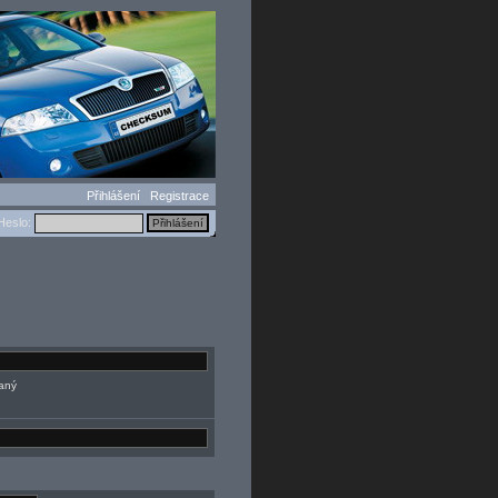
Přihlášení
Registrace
eslo:
daný