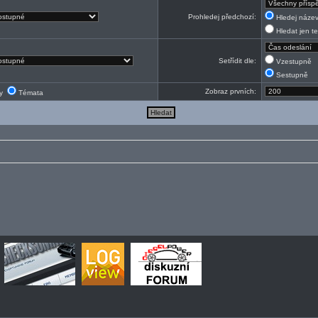
Prohledej předchozí:
Hledej název
Hledat jen te
Setřídit dle:
Vzestupně
Sestupně
Zobraz prvních:
ky
Témata