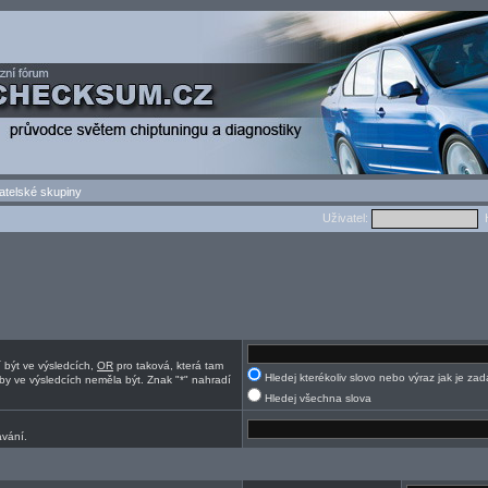
atelské skupiny
Uživatel:
H
í být ve výsledcích,
OR
pro taková, která tam
Hledej kterékoliv slovo nebo výraz jak je za
by ve výsledcích neměla být. Znak "*" nahradí
Hledej všechna slova
ávání.