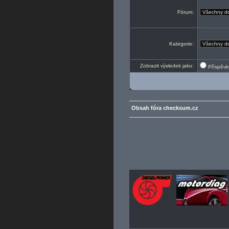
Fórum:
Kategorie:
Zobrazit výsledek jako:
Příspěv
Obsah fóra checksum.cz