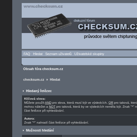
FAQ
Hledat
Seznam uživatelů
Uživatelské skupiny
Obsah fóra checksum.cz
checksum.cz » Hledat
Hledaný řetězec
Klíčová slova:
Můžete použít
AND
pro slova, která musí být ve výsledcích,
OR
pro taková, kter
mohou náležet a
NOT
pro taková, která by ve výsledcích neměla být. Znak "*" 
část řetězce při vyhledávání.
Autora:
Znak "*" nahradí část řetězce při vyhledávání.
Možnosti hledání