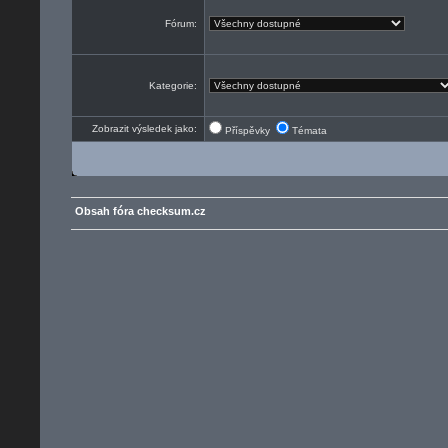
Fórum:
Kategorie:
Zobrazit výsledek jako:
Příspěvky
Témata
Obsah fóra checksum.cz