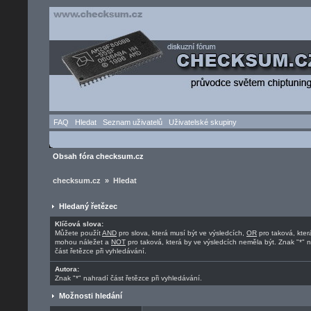
FAQ
Hledat
Seznam uživatelů
Uživatelské skupiny
Obsah fóra checksum.cz
checksum.cz » Hledat
Hledaný řetězec
Klíčová slova:
Můžete použít
AND
pro slova, která musí být ve výsledcích,
OR
pro taková, kter
mohou náležet a
NOT
pro taková, která by ve výsledcích neměla být. Znak "*" 
část řetězce při vyhledávání.
Autora:
Znak "*" nahradí část řetězce při vyhledávání.
Možnosti hledání