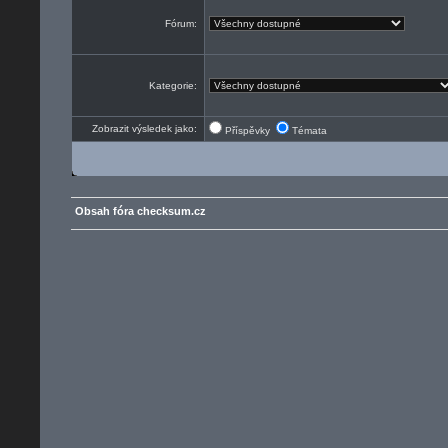
Fórum:
Kategorie:
Zobrazit výsledek jako:
Příspěvky
Témata
Obsah fóra checksum.cz