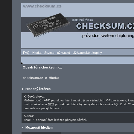
FAQ
Hledat
Seznam uživatelů
Uživatelské skupiny
Obsah fóra checksum.cz
checksum.cz » Hledat
Hledaný řetězec
Klíčová slova:
Můžete použít
AND
pro slova, která musí být ve výsledcích,
OR
pro taková, kter
mohou náležet a
NOT
pro taková, která by ve výsledcích neměla být. Znak "*" 
část řetězce při vyhledávání.
Autora:
Znak "*" nahradí část řetězce při vyhledávání.
Možnosti hledání