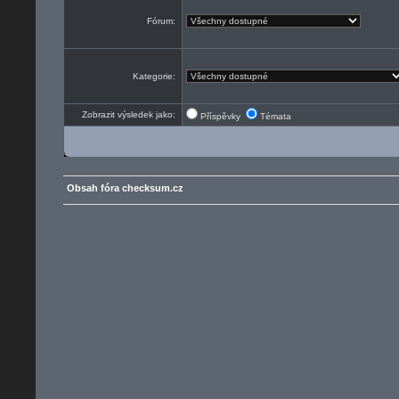
Fórum:
Kategorie:
Zobrazit výsledek jako:
Příspěvky
Témata
Obsah fóra checksum.cz