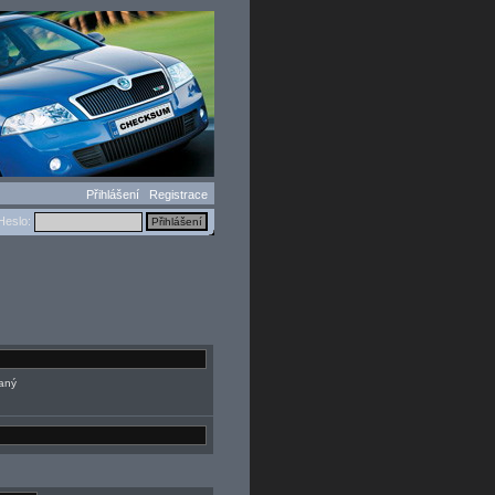
Přihlášení
Registrace
eslo:
daný