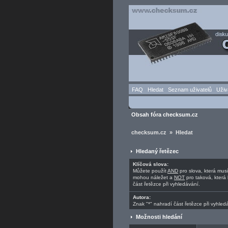
FAQ
Hledat
Seznam uživatelů
Uživ
Obsah fóra checksum.cz
checksum.cz » Hledat
Hledaný řetězec
Klíčová slova:
Můžete použít
AND
pro slova, která mus
mohou náležet a
NOT
pro taková, která 
část řetězce při vyhledávání.
Autora:
Znak "*" nahradí část řetězce při vyhled
Možnosti hledání