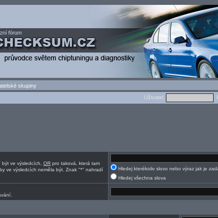
atelské skupiny
Uživatel:
H
í být ve výsledcích,
OR
pro taková, která tam
Hledej kterékoliv slovo nebo výraz jak je za
by ve výsledcích neměla být. Znak "*" nahradí
Hledej všechna slova
ávání.