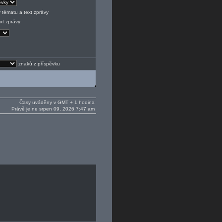
 tématu a text zprávy
xt zprávy
znaků z příspěvku
Časy uváděny v GMT + 1 hodina
Právě je ne srpen 09, 2026 7:47 am