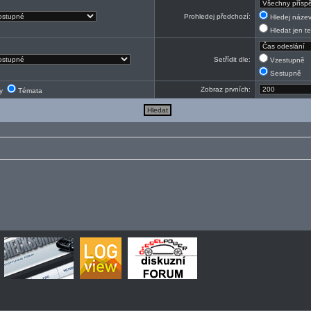
Prohledej předchozí:
Hledej název
Hledat jen te
Setřídit dle:
Vzestupně
Sestupně
Zobraz prvních:
ky
Témata