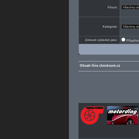
Fórum:
Kategorie:
Zobrazit výsledek jako:
Příspěv
Obsah fóra checksum.cz