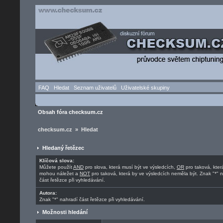
FAQ
Hledat
Seznam uživatelů
Uživatelské skupiny
Obsah fóra checksum.cz
checksum.cz » Hledat
Hledaný řetězec
Klíčová slova:
Můžete použít
AND
pro slova, která musí být ve výsledcích,
OR
pro taková, kter
mohou náležet a
NOT
pro taková, která by ve výsledcích neměla být. Znak "*" 
část řetězce při vyhledávání.
Autora:
Znak "*" nahradí část řetězce při vyhledávání.
Možnosti hledání