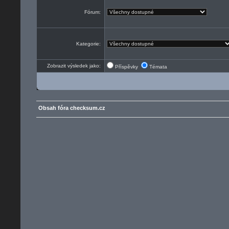
Fórum:
Kategorie:
Zobrazit výsledek jako:
Příspěvky
Témata
Obsah fóra checksum.cz