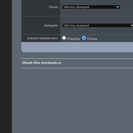
Fórum:
Kategorie:
Zobrazit výsledek jako:
Příspěvky
Témata
Obsah fóra checksum.cz