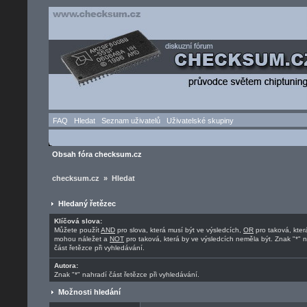
FAQ
Hledat
Seznam uživatelů
Uživatelské skupiny
Obsah fóra checksum.cz
checksum.cz » Hledat
Hledaný řetězec
Klíčová slova:
Můžete použít
AND
pro slova, která musí být ve výsledcích,
OR
pro taková, kter
mohou náležet a
NOT
pro taková, která by ve výsledcích neměla být. Znak "*" 
část řetězce při vyhledávání.
Autora:
Znak "*" nahradí část řetězce při vyhledávání.
Možnosti hledání