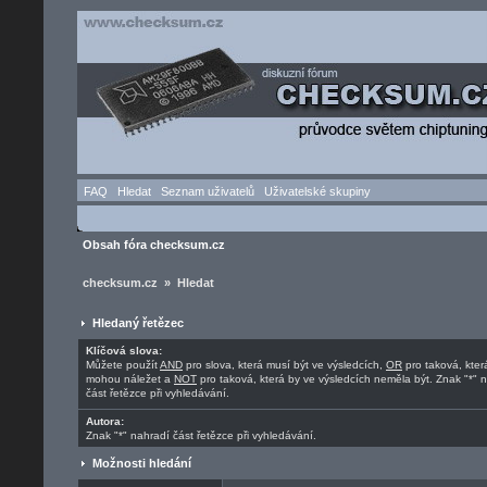
FAQ
Hledat
Seznam uživatelů
Uživatelské skupiny
Obsah fóra checksum.cz
checksum.cz » Hledat
Hledaný řetězec
Klíčová slova:
Můžete použít
AND
pro slova, která musí být ve výsledcích,
OR
pro taková, kter
mohou náležet a
NOT
pro taková, která by ve výsledcích neměla být. Znak "*" 
část řetězce při vyhledávání.
Autora:
Znak "*" nahradí část řetězce při vyhledávání.
Možnosti hledání