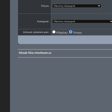
Fórum:
Kategorie:
Zobrazit výsledek jako:
Příspěvky
Témata
Obsah fóra checksum.cz