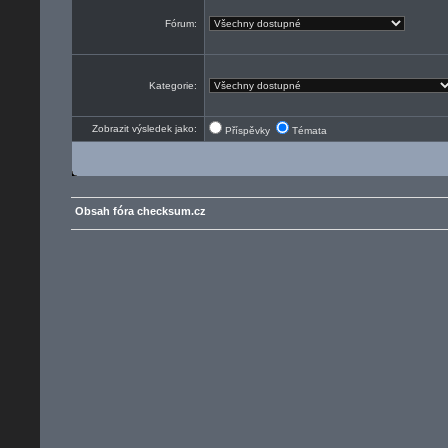
Fórum:
Kategorie:
Zobrazit výsledek jako:
Příspěvky
Témata
Obsah fóra checksum.cz