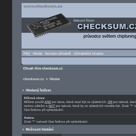
FAQ
Hledat
Seznam uživatelů
Uživatelské skupiny
Obsah fóra checksum.cz
checksum.cz » Hledat
Hledaný řetězec
Klíčová slova:
Můžete použít
AND
pro slova, která musí být ve výsledcích,
OR
pro taková, kter
mohou náležet a
NOT
pro taková, která by ve výsledcích neměla být. Znak "*" 
část řetězce při vyhledávání.
Autora:
Znak "*" nahradí část řetězce při vyhledávání.
Možnosti hledání