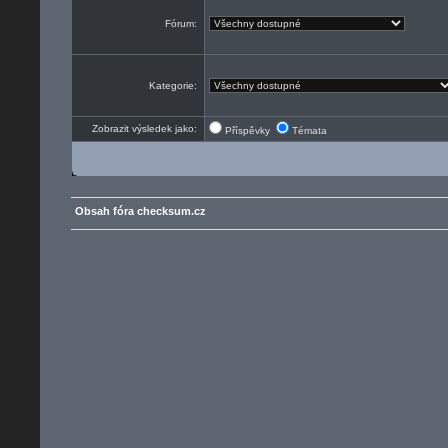
Fórum:
Kategorie:
Zobrazit výsledek jako:
Příspěvky
Témata
Obsah fóra checksum.cz