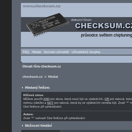
FAQ
Hledat
Seznam uživatelů
Uživatelské skupiny
Obsah fóra checksum.cz
checksum.cz » Hledat
Hledaný řetězec
Klíčová slova:
Můžete použít
AND
pro slova, která musí být ve výsledcích,
OR
pro taková, kter
mohou náležet a
NOT
pro taková, která by ve výsledcích neměla být. Znak "*" 
část řetězce při vyhledávání.
Autora:
Znak "*" nahradí část řetězce při vyhledávání.
Možnosti hledání