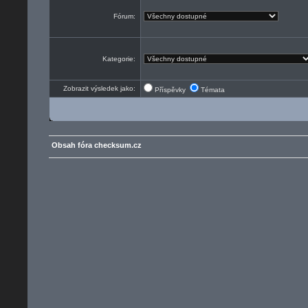
Fórum:
Kategorie:
Zobrazit výsledek jako:
Příspěvky
Témata
Obsah fóra checksum.cz