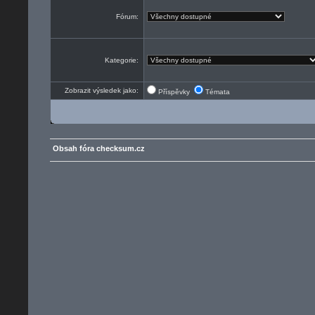
Fórum:
Kategorie:
Zobrazit výsledek jako:
Příspěvky
Témata
Obsah fóra checksum.cz