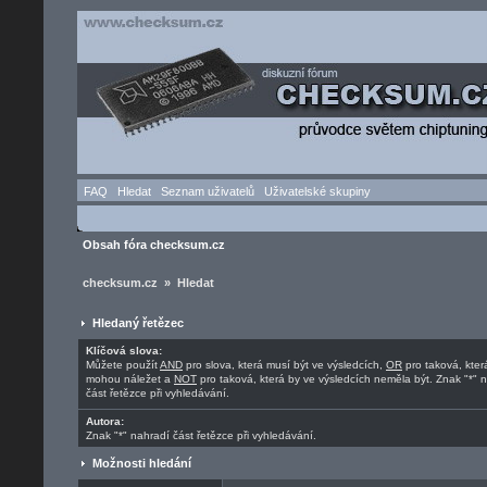
FAQ
Hledat
Seznam uživatelů
Uživatelské skupiny
Obsah fóra checksum.cz
checksum.cz » Hledat
Hledaný řetězec
Klíčová slova:
Můžete použít
AND
pro slova, která musí být ve výsledcích,
OR
pro taková, kter
mohou náležet a
NOT
pro taková, která by ve výsledcích neměla být. Znak "*" 
část řetězce při vyhledávání.
Autora:
Znak "*" nahradí část řetězce při vyhledávání.
Možnosti hledání