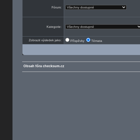
Fórum:
Kategorie:
Zobrazit výsledek jako:
Příspěvky
Témata
Obsah fóra checksum.cz