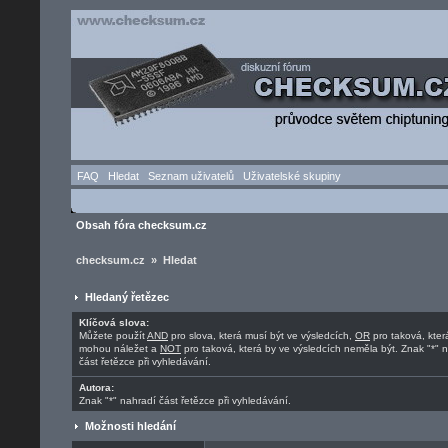
FAQ
Hledat
Seznam uživatelů
Uživatelské skupiny
Obsah fóra checksum.cz
checksum.cz » Hledat
Hledaný řetězec
Klíčová slova:
Můžete použít
AND
pro slova, která musí být ve výsledcích,
OR
pro taková, kter
mohou náležet a
NOT
pro taková, která by ve výsledcích neměla být. Znak "*" 
část řetězce při vyhledávání.
Autora:
Znak "*" nahradí část řetězce při vyhledávání.
Možnosti hledání