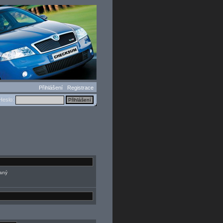
Přihlášení
Registrace
eslo:
daný