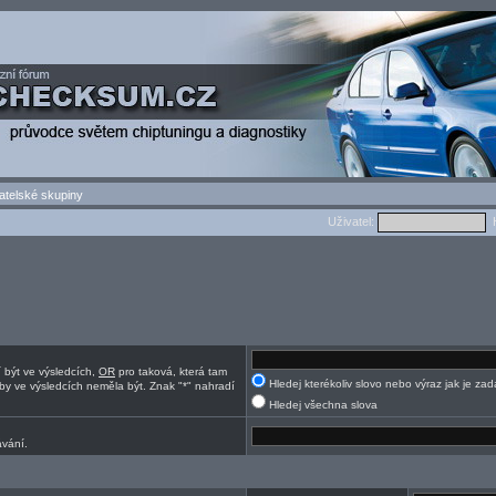
atelské skupiny
Uživatel:
H
í být ve výsledcích,
OR
pro taková, která tam
Hledej kterékoliv slovo nebo výraz jak je za
by ve výsledcích neměla být. Znak "*" nahradí
Hledej všechna slova
ávání.