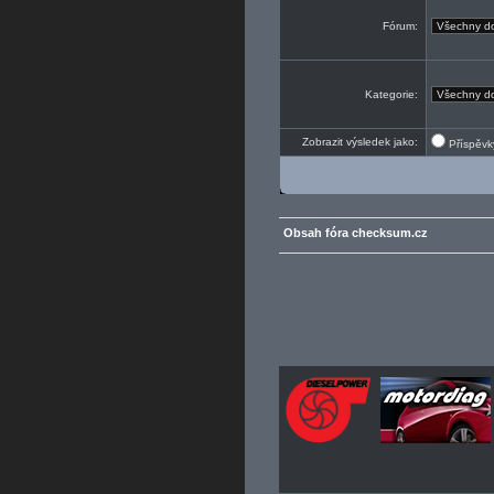
Fórum:
Kategorie:
Zobrazit výsledek jako:
Příspěv
Obsah fóra checksum.cz