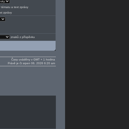
 tématu a text zprávy
xt zprávy
znaků z příspěvku
Časy uváděny v GMT + 1 hodina
Právě je čt srpen 06, 2026 6:20 am