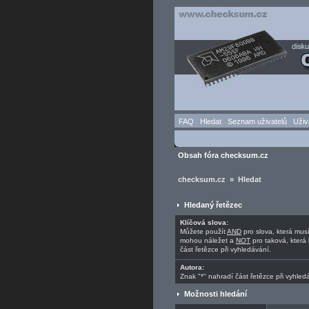
FAQ
Hledat
Seznam uživatelů
Uživ
Obsah fóra checksum.cz
checksum.cz » Hledat
Hledaný řetězec
Klíčová slova:
Můžete použít
AND
pro slova, která mus
mohou náležet a
NOT
pro taková, která 
část řetězce při vyhledávání.
Autora:
Znak "*" nahradí část řetězce při vyhled
Možnosti hledání