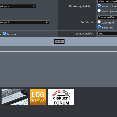
Prohledej předchozí:
Hledej název
Hledat jen te
Setřídit dle:
Vzestupně
Sestupně
Zobraz prvních:
ky
Témata