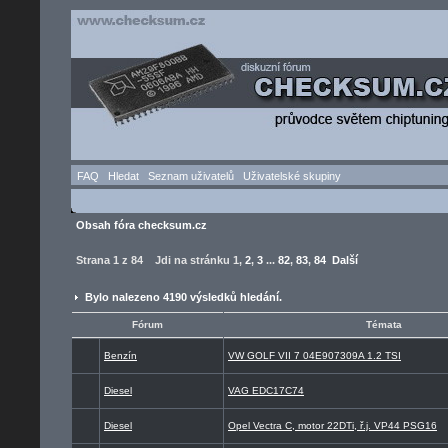
FAQ
Hledat
Seznam uživatelů
Uživatelské skupiny
Obsah fóra checksum.cz
Strana
1
z
84
Jdi na stránku
1
,
2
,
3
...
82
,
83
,
84
Další
Bylo nalezeno 4190 výsledků hledání.
Fórum
Témata
Benzín
VW GOLF VII 7 04E907309A 1.2 TSI
Diesel
VAG EDC17C74
Diesel
Opel Vectra C, motor 22DTi, ř.j. VP44 PSG16