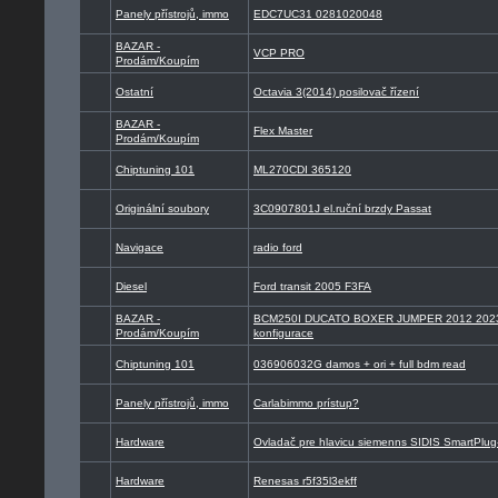
Panely přístrojů, immo
EDC7UC31 0281020048
BAZAR -
VCP PRO
Prodám/Koupím
Ostatní
Octavia 3(2014) posilovač řízení
BAZAR -
Flex Master
Prodám/Koupím
Chiptuning 101
ML270CDI 365120
Originální soubory
3C0907801J el.ruční brzdy Passat
Navigace
radio ford
Diesel
Ford transit 2005 F3FA
BAZAR -
BCM250I DUCATO BOXER JUMPER 2012 2023
Prodám/Koupím
konfigurace
Chiptuning 101
036906032G damos + ori + full bdm read
Panely přístrojů, immo
Carlabimmo prístup?
Hardware
Ovladač pre hlavicu siemenns SIDIS SmartPlu
Hardware
Renesas r5f35l3ekff