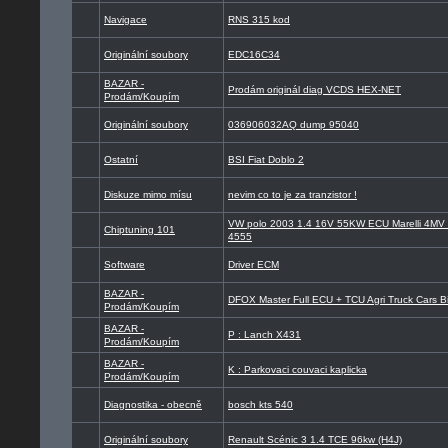
Navigace
RNS 315 kod
Originální soubory
EDC16C34
BAZAR -
Prodám originál diag VCDS HEX-NET
Prodám/Koupím
Originální soubory
036906032AQ dump 95040
Ostatní
BSI Fiat Doblo 2
Diskuze mimo mísu
nevim co to je za tranzistor !
VW polo 2003 1.4 16V 55KW ECU Marelli 4M
Chiptuning 101
4555
Software
Driver ECM
BAZAR -
DFOX Master Full ECU + TCU Agri Truck Cars Bi
Prodám/Koupím
BAZAR -
P : Lanch X431
Prodám/Koupím
BAZAR -
K : Parkovaci couvaci kaplicka
Prodám/Koupím
Diagnostika - obecně
bosch kts 540
Originální soubory
Renault Scénic 3 1.4 TCE 96kw (H4J)