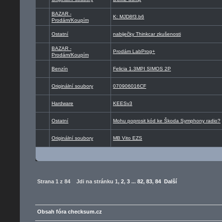
BAZAR -
K: MJD8f3.b6
Prodám/Koupím
Ostatní
nabiječky Thinkcar zkušenosti
BAZAR -
Prodám LabProg+
Prodám/Koupím
Benzín
Felicia 1.3MPI SIMOS 2P
Originální soubory
070906016CF
Hardware
KEESv3
Ostatní
Mohu poprosit kód ke Škoda Symphony radio?
Originální soubory
MB Vito EZS
Strana
1
z
84
Jdi na stránku
1
,
2
,
3
...
82
,
83
,
84
Další
Obsah fóra checksum.cz