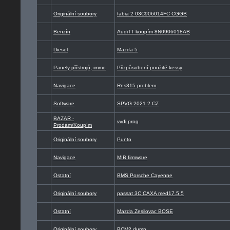
Originální soubory
fabia 2 03C906014FC CGGB
Benzín
AudiTT koupím 8N0906018AB
Diesel
Mazda 5
Panely přístrojů, immo
Přizpůsobení použité kessy
Navigace
Rns315 problem
Software
SPVG 2021.2 CZ
BAZAR -
vvdi prog
Prodám/Koupím
Originální soubory
Punto
Navigace
MIB firmware
Ostatní
BMS Porsche Cayenne
Originální soubory
passat 3C CAXA med17.5.5
Ostatní
Mazda Zesilovac BOSE
Originální soubory
BCM2 dump