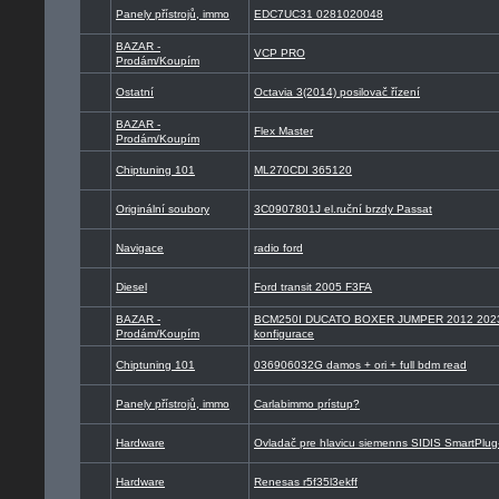
Panely přístrojů, immo
EDC7UC31 0281020048
BAZAR -
VCP PRO
Prodám/Koupím
Ostatní
Octavia 3(2014) posilovač řízení
BAZAR -
Flex Master
Prodám/Koupím
Chiptuning 101
ML270CDI 365120
Originální soubory
3C0907801J el.ruční brzdy Passat
Navigace
radio ford
Diesel
Ford transit 2005 F3FA
BAZAR -
BCM250I DUCATO BOXER JUMPER 2012 2023
Prodám/Koupím
konfigurace
Chiptuning 101
036906032G damos + ori + full bdm read
Panely přístrojů, immo
Carlabimmo prístup?
Hardware
Ovladač pre hlavicu siemenns SIDIS SmartPlu
Hardware
Renesas r5f35l3ekff