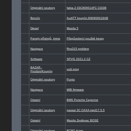
Originální soubory
fabia 2 03C906014FC CGGB
Benzín
AudiTT koupím 8N0906018AB
Diesel
Mazda 5
Panely přístrojů, immo
Přizpůsobení použité kessy
Navigace
Rns315 problem
Software
SPVG 2021.2 CZ
BAZAR -
vvdi prog
Prodám/Koupím
Originální soubory
Punto
Navigace
MIB firmware
Ostatní
BMS Porsche Cayenne
Originální soubory
passat 3C CAXA med17.5.5
Ostatní
Mazda Zesilovac BOSE
Originální soubory
BCM2 dump