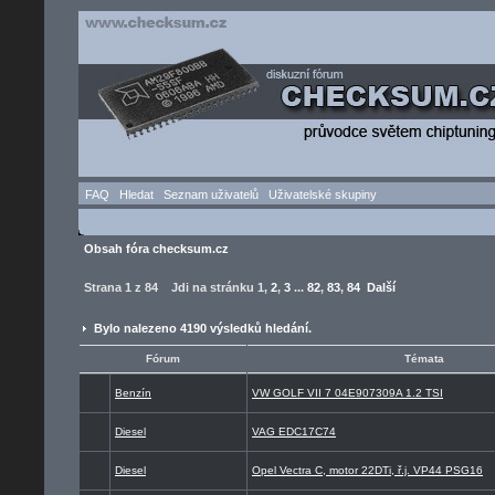
FAQ
Hledat
Seznam uživatelů
Uživatelské skupiny
Obsah fóra checksum.cz
Strana
1
z
84
Jdi na stránku
1
,
2
,
3
...
82
,
83
,
84
Další
Bylo nalezeno 4190 výsledků hledání.
Fórum
Témata
Benzín
VW GOLF VII 7 04E907309A 1.2 TSI
Diesel
VAG EDC17C74
Diesel
Opel Vectra C, motor 22DTi, ř.j. VP44 PSG16