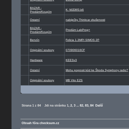
BAZAR -
K: MJD8f3.b6
Prodám/Koupím
Ostatní
nabiječky Thinkcar zkušenosti
BAZAR -
Prodám LabProg+
Prodám/Koupím
Benzín
Felicia 1.3MPI SIMOS 2P
Originální soubory
070906016CF
Hardware
KEESv3
Ostatní
Mohu poprosit kód ke Škoda Symphony radio?
Originální soubory
MB Vito EZS
Strana
1
z
84
Jdi na stránku
1
,
2
,
3
...
82
,
83
,
84
Další
Obsah fóra checksum.cz