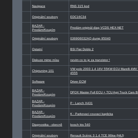
Navigace
RNS 315 kod
Originální soubory
EDC16C34
BAZAR -
Prodám originál diag VCDS HEX-NET
Prodám/Koupím
Originální soubory
036906032AQ dump 95040
Ostatní
BSI Fiat Doblo 2
Diskuze mimo mísu
nevim co to je za tranzistor !
VW polo 2003 1.4 16V 55KW ECU Marelli 4M
Chiptuning 101
4555
Software
Driver ECM
BAZAR -
DFOX Master Full ECU + TCU Agri Truck Cars Bi
Prodám/Koupím
BAZAR -
P : Lanch X431
Prodám/Koupím
BAZAR -
K : Parkovaci couvaci kaplicka
Prodám/Koupím
Diagnostika - obecně
bosch kts 540
Originální soubory
Renault Scénic 3 1.4 TCE 96kw (H4J)