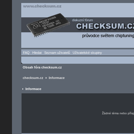
FAQ
Hledat
Seznam uživatelů
Uživatelské skupiny
Obsah fóra checksum.cz
checksum.cz » Informace
Informace
Žádné téma nebo příspě