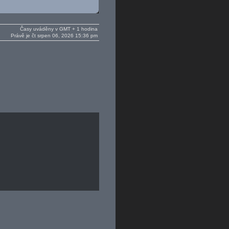
Časy uváděny v GMT + 1 hodina
Právě je čt srpen 06, 2026 15:36 pm