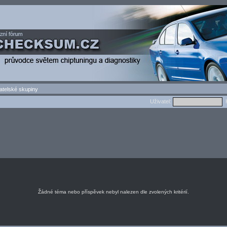
atelské skupiny
Uživatel:
H
Žádné téma nebo příspěvek nebyl nalezen dle zvolených kritérií.