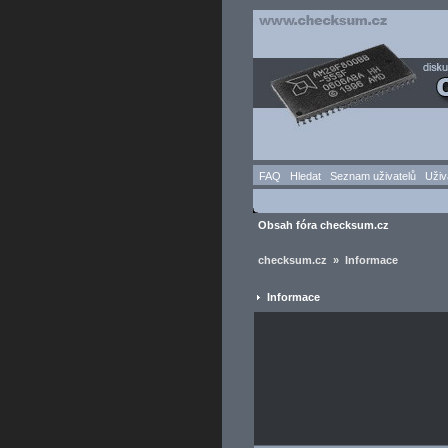
FAQ
Hledat
Seznam uživatelů
Uživ
Obsah fóra checksum.cz
checksum.cz » Informace
Informace