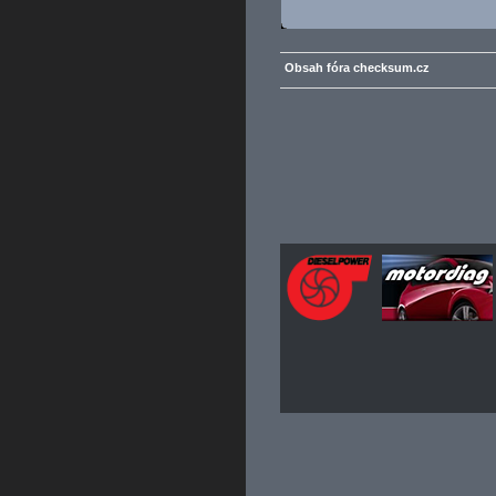
Obsah fóra checksum.cz