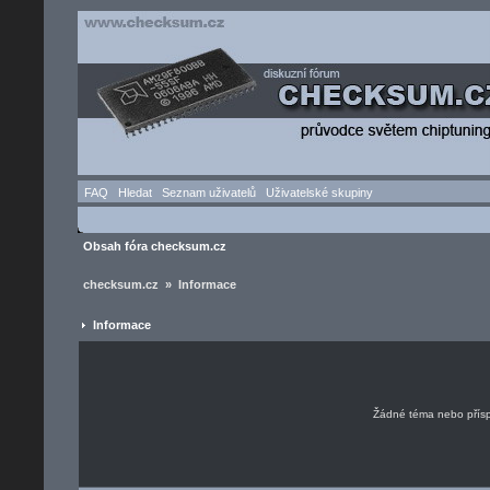
FAQ
Hledat
Seznam uživatelů
Uživatelské skupiny
Obsah fóra checksum.cz
checksum.cz » Informace
Informace
Žádné téma nebo příspě