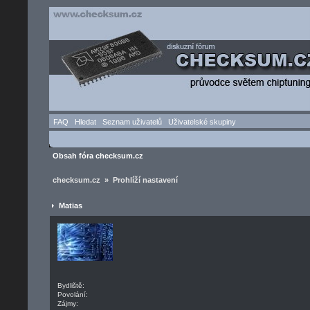
FAQ
Hledat
Seznam uživatelů
Uživatelské skupiny
Obsah fóra checksum.cz
checksum.cz » Prohlíží nastavení
Matias
Bydliště:
Povolání:
Zájmy: