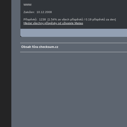
WWW:
Založen: 10.12.2008
Příspěvků: 1238 [1.54% ze všech příspěvků / 0.19 příspěvků za den]
Hledat všechny příspěvky od uživatele Matias
Obsah fóra checksum.cz