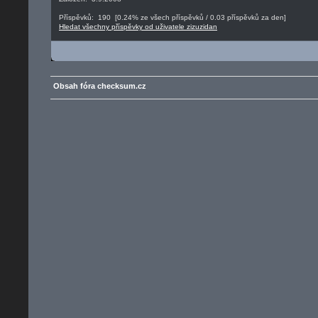
Příspěvků: 190 [0.24% ze všech příspěvků / 0.03 příspěvků za den]
Hledat všechny příspěvky od uživatele zizuzidan
Obsah fóra checksum.cz