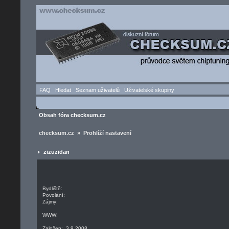
FAQ
Hledat
Seznam uživatelů
Uživatelské skupiny
Obsah fóra checksum.cz
checksum.cz » Prohlíží nastavení
zizuzidan
Bydliště:
Povolání:
Zájmy:
WWW:
Založen: 3.9.2008