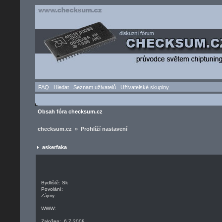
FAQ
Hledat
Seznam uživatelů
Uživatelské skupiny
Obsah fóra checksum.cz
checksum.cz » Prohlíží nastavení
askerfaka
Bydliště: Sk
Povolání:
Zájmy:
WWW:
Založen: 6.7.2008