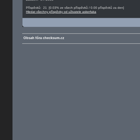
Příspěvků: 21 [0.03% ze všech příspěvků / 0.00 příspěvků za den]
Hledat všechny příspěvky od uživatele askerfaka
Obsah fóra checksum.cz