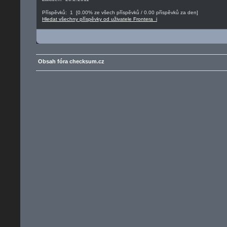
Příspěvků: 1 [0.00% ze všech příspěvků / 0.00 příspěvků za den]
Hledat všechny příspěvky od uživatele Frontera_i
Obsah fóra checksum.cz