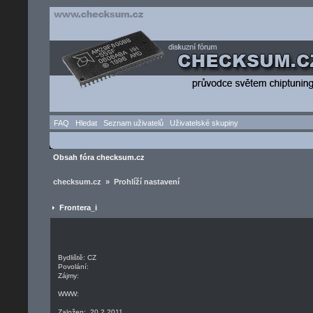
FAQ
Hledat
Seznam uživatelů
Uživatelské skupiny
Obsah fóra checksum.cz
checksum.cz » Prohlíží nastavení
Frontera_i
Bydliště: CZ
Povolání:
Zájmy:
WWW:
Založen: 20.2.2011