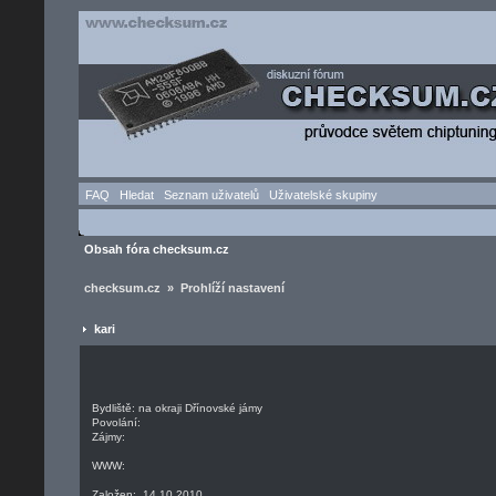
FAQ
Hledat
Seznam uživatelů
Uživatelské skupiny
Obsah fóra checksum.cz
checksum.cz » Prohlíží nastavení
kari
Bydliště: na okraji Dřínovské jámy
Povolání:
Zájmy:
WWW:
Založen: 14.10.2010