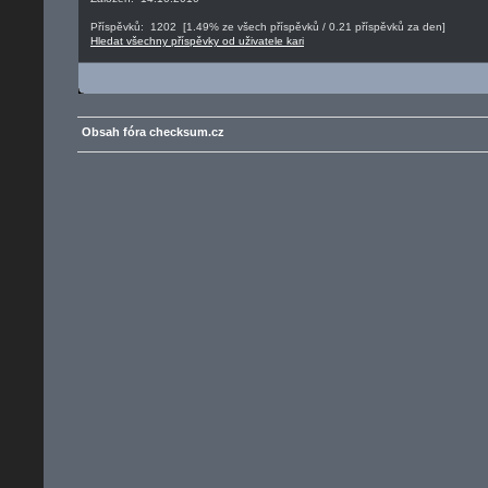
Příspěvků: 1202 [1.49% ze všech příspěvků / 0.21 příspěvků za den]
Hledat všechny příspěvky od uživatele kari
Obsah fóra checksum.cz