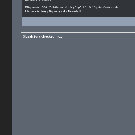
Příspěvků: 696 [0.86% ze všech příspěvků / 0.10 příspěvků za den]
Hledat všechny příspěvky od uživatele K
Obsah fóra checksum.cz