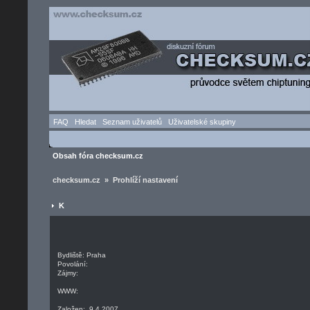
FAQ
Hledat
Seznam uživatelů
Uživatelské skupiny
Obsah fóra checksum.cz
checksum.cz » Prohlíží nastavení
K
Bydliště: Praha
Povolání:
Zájmy:
WWW:
Založen: 9.4.2007