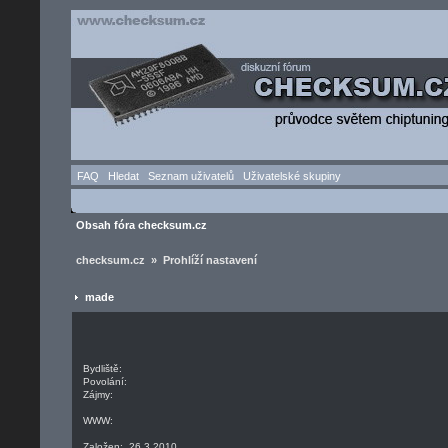
FAQ
Hledat
Seznam uživatelů
Uživatelské skupiny
Obsah fóra checksum.cz
checksum.cz » Prohlíží nastavení
made
Bydliště:
Povolání:
Zájmy:
WWW:
Založen: 26.3.2010