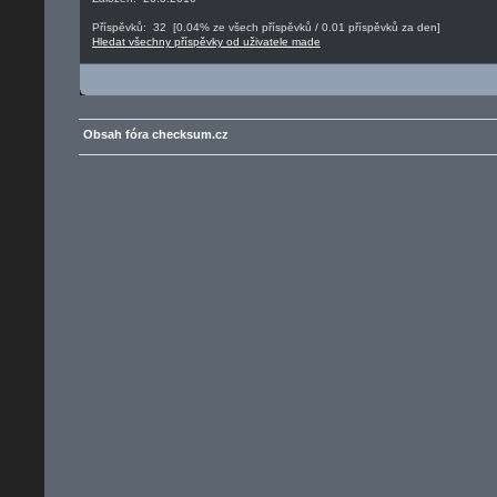
Příspěvků: 32 [0.04% ze všech příspěvků / 0.01 příspěvků za den]
Hledat všechny příspěvky od uživatele made
Obsah fóra checksum.cz