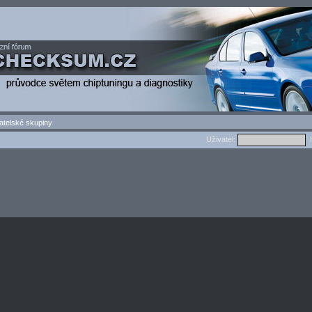
atelské skupiny
Uživatel:
H