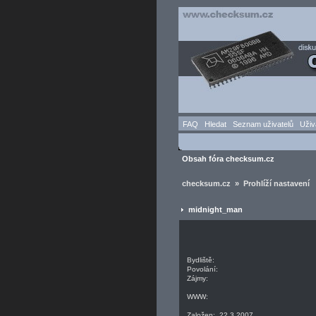
FAQ
Hledat
Seznam uživatelů
Uživ
Obsah fóra checksum.cz
checksum.cz » Prohlíží nastavení
midnight_man
Bydliště:
Povolání:
Zájmy:
WWW:
Založen: 22.3.2007