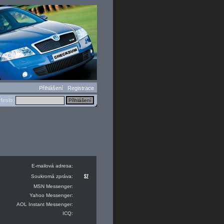
Přihlášení
Registrace
eslo:
E-mailová adresa:
Soukromá zpráva:
MSN Messenger:
Yahoo Messenger:
AOL Instant Messenger:
ICQ: