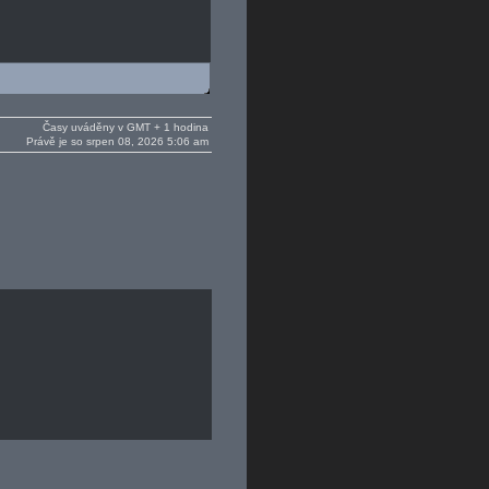
Časy uváděny v GMT + 1 hodina
Právě je so srpen 08, 2026 5:06 am