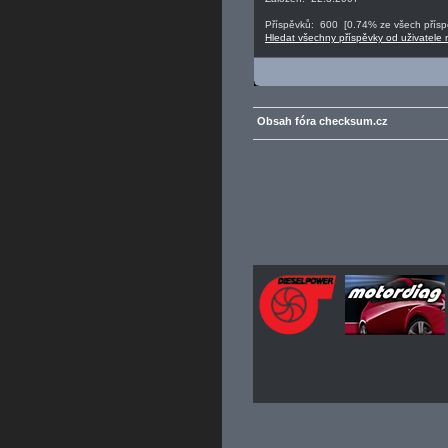
Příspěvků: 600 [0.74% ze všech příspě
Hledat všechny příspěvky od uživatele
Obsah fóra checksum.cz