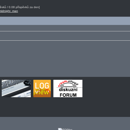
vků / 0.08 příspěvků za den]
 midnight_man