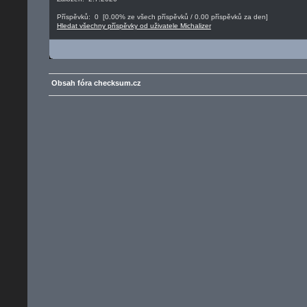
Příspěvků: 0 [0.00% ze všech příspěvků / 0.00 příspěvků za den]
Hledat všechny příspěvky od uživatele Michalizer
Obsah fóra checksum.cz