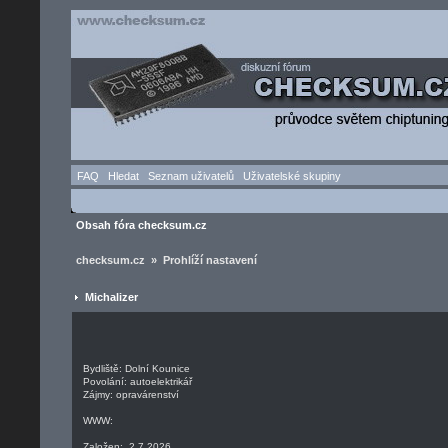
FAQ
Hledat
Seznam uživatelů
Uživatelské skupiny
Obsah fóra checksum.cz
checksum.cz » Prohlíží nastavení
Michalizer
Bydliště: Dolní Kounice
Povolání: autoelektrikář
Zájmy: opravárenství
WWW:
Založen: 2.7.2026