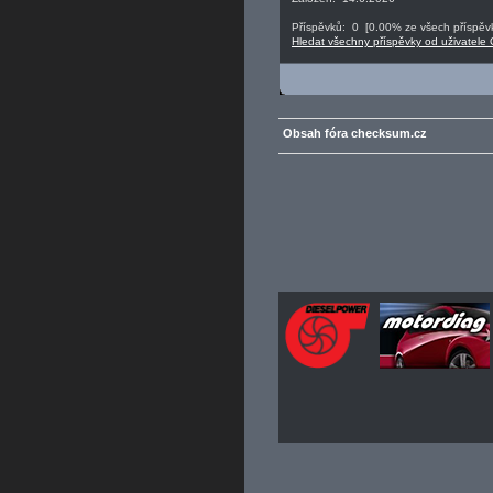
Příspěvků: 0 [0.00% ze všech příspěvk
Hledat všechny příspěvky od uživatele 
Obsah fóra checksum.cz