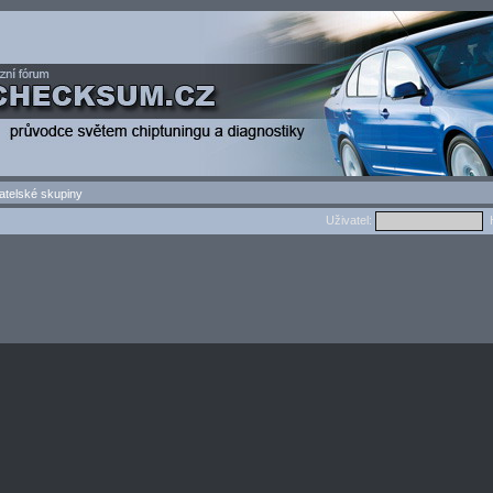
atelské skupiny
Uživatel:
H