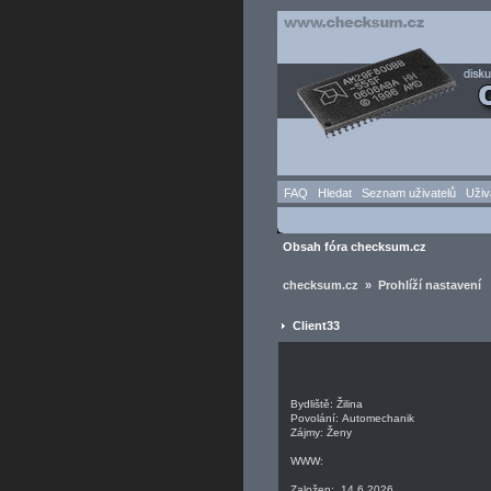
FAQ
Hledat
Seznam uživatelů
Uživ
Obsah fóra checksum.cz
checksum.cz » Prohlíží nastavení
Client33
Bydliště: Žilina
Povolání: Automechanik
Zájmy: Ženy
WWW:
Založen: 14.6.2026