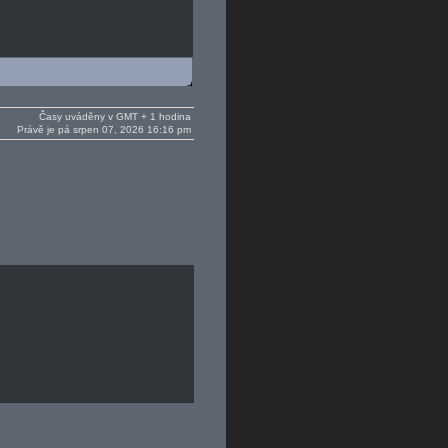
Časy uváděny v GMT + 1 hodina
Právě je pá srpen 07, 2026 16:16 pm