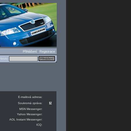
Přihlášení
Registrace
eslo:
E-mailová adresa:
Soukromá zpráva:
MSN Messenger:
Yahoo Messenger:
AOL Instant Messenger:
ICQ: