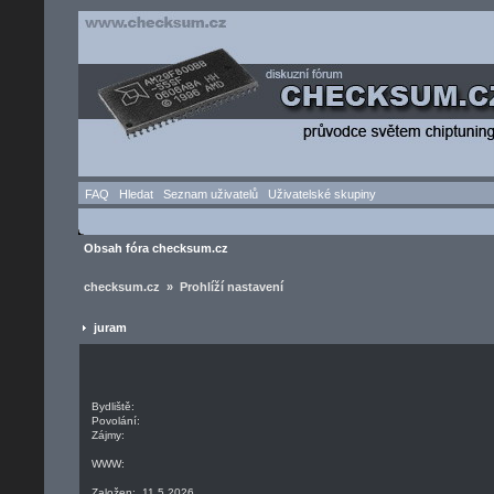
FAQ
Hledat
Seznam uživatelů
Uživatelské skupiny
Obsah fóra checksum.cz
checksum.cz » Prohlíží nastavení
juram
Bydliště:
Povolání:
Zájmy:
WWW:
Založen: 11.5.2026