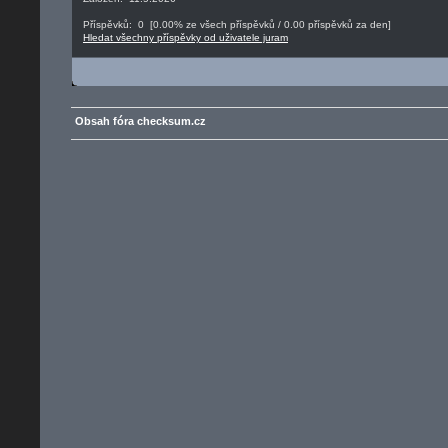
Příspěvků: 0 [0.00% ze všech příspěvků / 0.00 příspěvků za den]
Hledat všechny příspěvky od uživatele juram
Obsah fóra checksum.cz