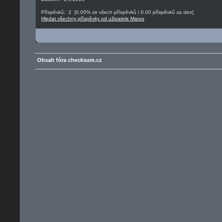
Příspěvků: 2 [0.00% ze všech příspěvků / 0.00 příspěvků za den]
Hledat všechny příspěvky od uživatele Maros
Obsah fóra checksum.cz