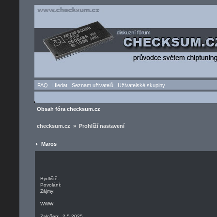
FAQ
Hledat
Seznam uživatelů
Uživatelské skupiny
Obsah fóra checksum.cz
checksum.cz » Prohlíží nastavení
Maros
Bydliště:
Povolání:
Zájmy:
WWW:
Založen: 2.5.2025