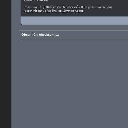
Příspěvků: 1 [0.00% ze všech příspěvků / 0.00 příspěvků za den]
Hledat všechny příspěvky od uživatele Adept
Obsah fóra checksum.cz