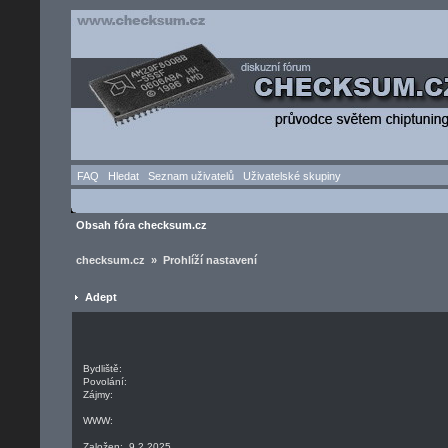
FAQ
Hledat
Seznam uživatelů
Uživatelské skupiny
Obsah fóra checksum.cz
checksum.cz » Prohlíží nastavení
Adept
Bydliště:
Povolání:
Zájmy:
WWW:
Založen: 9.2.2025