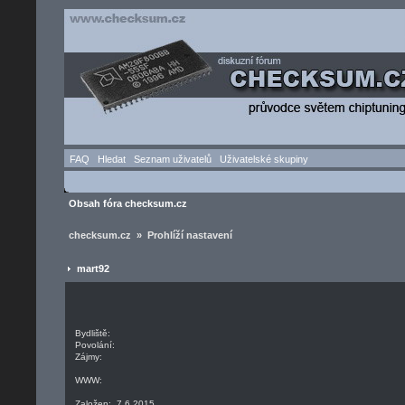
FAQ
Hledat
Seznam uživatelů
Uživatelské skupiny
Obsah fóra checksum.cz
checksum.cz » Prohlíží nastavení
mart92
Bydliště:
Povolání:
Zájmy:
WWW:
Založen: 7.6.2015