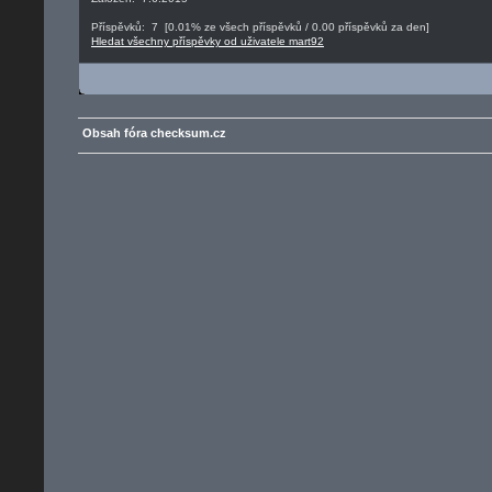
Příspěvků: 7 [0.01% ze všech příspěvků / 0.00 příspěvků za den]
Hledat všechny příspěvky od uživatele mart92
Obsah fóra checksum.cz