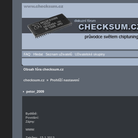
FAQ
Hledat
Seznam uživatelů
Uživatelské skupiny
Obsah fóra checksum.cz
checksum.cz » Prohlíží nastavení
petor_2009
Bydliště:
Povolání:
Zájmy:
WWW:
Založen: 15.1.2013