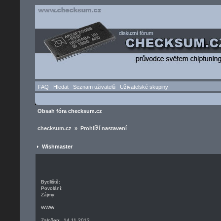
FAQ
Hledat
Seznam uživatelů
Uživatelské skupiny
Obsah fóra checksum.cz
checksum.cz » Prohlíží nastavení
Wishmaster
Bydliště:
Povolání:
Zájmy:
WWW:
Založen: 14.11.2012