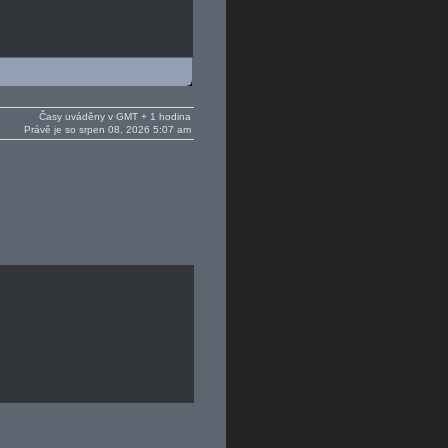
Časy uváděny v GMT + 1 hodina
Právě je so srpen 08, 2026 5:07 am