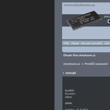
FAQ
Hledat
Seznam uživatelů
Uživ
Obsah fóra checksum.cz
checksum.cz » Prohlíží nastavení
dreizig5
Bydliště:
Povolání:
Zájmy:
WWW:
Založen: 11.9.2012