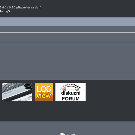
vků / 0.10 příspěvků za den]
dreizig5