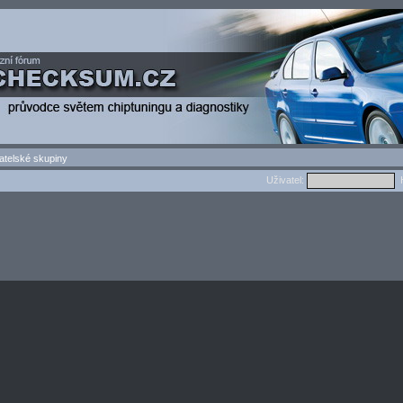
atelské skupiny
Uživatel:
H