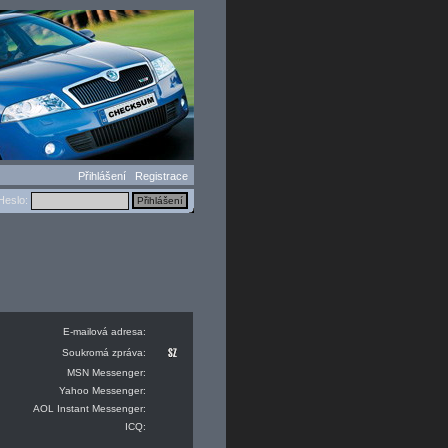
Přihlášení
Registrace
eslo:
E-mailová adresa:
Soukromá zpráva:
MSN Messenger:
Yahoo Messenger:
AOL Instant Messenger:
ICQ: