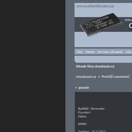
FAQ
Hledat
Seznam uživatelů
Uživ
Obsah fóra checksum.cz
checksum.cz » Prohlíží nastavení
pozotr
Bydliště: Slovensko
Povolání:
Zájmy:
WWW:
Založen: 23.2.2012