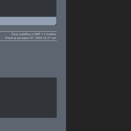
Časy uváděny v GMT + 1 hodina
Právě je pá srpen 07, 2026 11:17 am