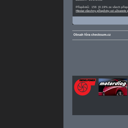
Příspěvků: 156 [0.19% ze všech příspě
Hledat všechny příspěvky od uživatele 
Obsah fóra checksum.cz