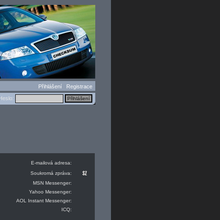
Přihlášení
Registrace
eslo:
E-mailová adresa:
Soukromá zpráva:
MSN Messenger:
Yahoo Messenger:
AOL Instant Messenger:
ICQ: