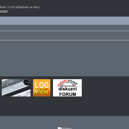
vků / 0.03 příspěvků za den]
pozotr