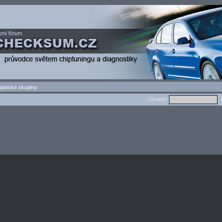
atelské skupiny
Uživatel:
H