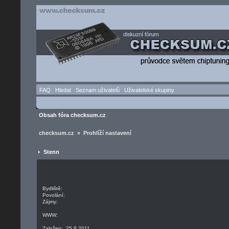
FAQ
Hledat
Seznam uživatelů
Uživatelské skupiny
Obsah fóra checksum.cz
checksum.cz » Prohlíží nastavení
Stenn
Bydliště:
Povolání:
Zájmy:
WWW:
Založen: 25.8.2011