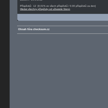
Příspěvků: 12 [0.01% ze všech příspěvků / 0.00 příspěvků za den]
Hledat všechny příspěvky od uživatele Stenn
Obsah fóra checksum.cz