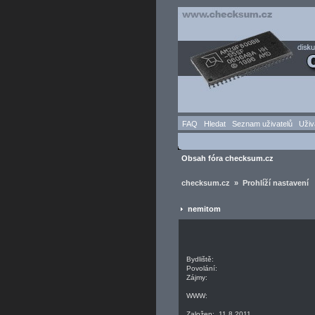
FAQ
Hledat
Seznam uživatelů
Uživ
Obsah fóra checksum.cz
checksum.cz » Prohlíží nastavení
nemitom
Bydliště:
Povolání:
Zájmy:
WWW:
Založen: 11.8.2011