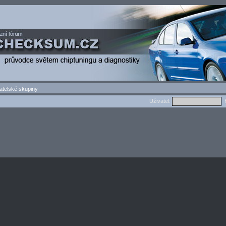
atelské skupiny
Uživatel:
H