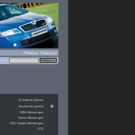
Přihlášení
Registrace
eslo:
E-mailová adresa:
Soukromá zpráva:
MSN Messenger:
Yahoo Messenger:
AOL Instant Messenger:
ICQ: