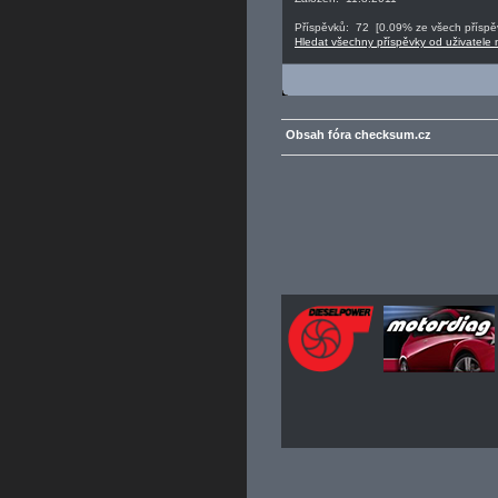
Příspěvků: 72 [0.09% ze všech příspěv
Hledat všechny příspěvky od uživatele
Obsah fóra checksum.cz