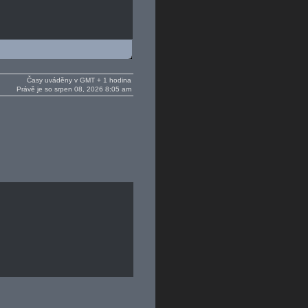
Časy uváděny v GMT + 1 hodina
Právě je so srpen 08, 2026 8:05 am