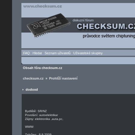
FAQ
Hledat
Seznam uživatelů
Uživatelské skupiny
Obsah fóra checksum.cz
checksum.cz » Prohlíží nastavení
dodoxd
Bydliště: SR/NZ
Povolání: autoelektrikar
Zájmy: elektronika ,auta,pc,
WWW:
Založen: 8.9.2009