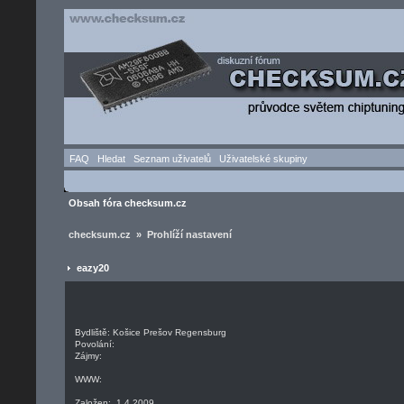
FAQ
Hledat
Seznam uživatelů
Uživatelské skupiny
Obsah fóra checksum.cz
checksum.cz » Prohlíží nastavení
eazy20
Bydliště: Košice Prešov Regensburg
Povolání:
Zájmy:
WWW:
Založen: 1.4.2009