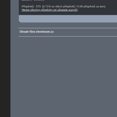
Příspěvků: 575 [0.71% ze všech příspěvků / 0.09 příspěvků za den]
Hledat všechny příspěvky od uživatele eazy20
Obsah fóra checksum.cz