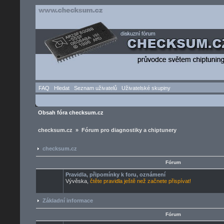
FAQ
Hledat
Seznam uživatelů
Uživatelské skupiny
Obsah fóra checksum.cz
checksum.cz » Fórum pro diagnostiky a chiptunery
checksum.cz
Fórum
Pravidla, připomínky k foru, oznámení
Vývěska,
čtěte pravidla ještě než začnete přispívat!
Základní informace
Fórum