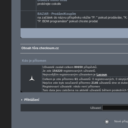
Diskuze mimo mísu
probírejte cokoliv
BAZAR - Prodám/Koupím
na začátek do názvu příspěvku vložte "P: " pokud prodáváte, "K:
"P: BDM programátor" pokud chcete prodat
Obsah fóra checksum.cz
Kdo je přítomen
Uživatelé zaslali celkem
80650
příspěvků.
Je zde
154220
registrovaných uživatelů.
Nejnovějším registrovaným uživatelem je
Lacoun
.
Celkem je zde přítomno
61
uživatelů: 0 registrovaných, 0 skryt
Nejvíce zde bylo současně přítomno
2146
uživatelů dne st dube
Registrovaní uživatelé: nikdo není přítomen
Tato data jsou založena na aktivitě uživatelů během posledních 
Přihlášení
Uživatel:
Nové pří