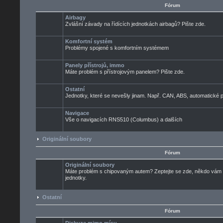
Fórum
Airbagy
Zvlášní závady na řídících jednotkách airbagů? Pište zde.
Komfortní systém
Problémy spojené s komfortním systémem
Panely přístrojů, immo
Máte problém s přístrojovým panelem? Pište zde.
Ostatní
Jednotky, které se nevešly jinam. Např. CAN, ABS, automatické pře
Navigace
Vše o navigacích RNS510 (Columbus) a dalších
Originální soubory
Fórum
Originální soubory
Máte problém s chipovaným autem? Zeptejte se zde, někdo vám ur
jednotky.
Ostatní
Fórum