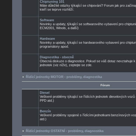
Chiptuning 101
Máte důležité otázky týkající se chipování? Forum jak pro začínaj
kteří se teprve rozhlíží.
Software
Novinky a updaty, týkající se softwarového vybavení pro chiptuni
ECM2001, Winols, a další)
Hardware
Novinky a updaty, týkající se hardwarového vybavení pro chiptun
programátory apod.
Diagnostika - obecně
Obecná diskuze o diagnostice. Pokud se váš dotaz nevztahuje k
jednotek (viz níže), zeptejte se zde.
Řídící jednotky MOTOR - problémy, diagnostika
Fórum
Diesel
Veškeré problémy týkající se řídících jednotek dieselových voz
PPD atd.)
Benzín
Veškeré problémy spojené s řídícími jednotkami benzínových 
atd.)
Řídící jednotky OSTATNÍ - problémy, diagnostika